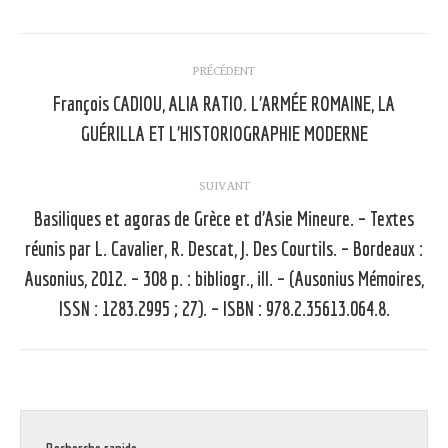
Navigation
PRÉCÉDENT
article
François CADIOU, ALIA RATIO. L’ARMÉE ROMAINE, LA
Article
GUÉRILLA ET L’HISTORIOGRAPHIE MODERNE
précédent
:
SUIVANT
Basiliques et agoras de Grèce et d’Asie Mineure. – Textes
réunis par L. Cavalier, R. Descat, J. Des Courtils. – Bordeaux :
Article
Ausonius, 2012. – 308 p. : bibliogr., ill. – (Ausonius Mémoires,
suivant
ISSN : 1283.2995 ; 27). – ISBN : 978.2.35613.064.8.
: