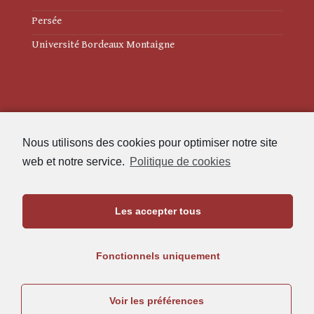
Persée
Université Bordeaux Montaigne
Mentions légales
Nous utilisons des cookies pour optimiser notre site
Politique de cookies (UE)
web et notre service.
Politique de cookies
Revue des Études Anciennes
Les accepter tous
Maison de l'Archéologie
Université Bordeaux Montaigne
Fonctionnels uniquement
33607 Pessac Cedex
05.57.12.45.63
Voir les préférences
rea@u-bordeaux-montaigne.fr