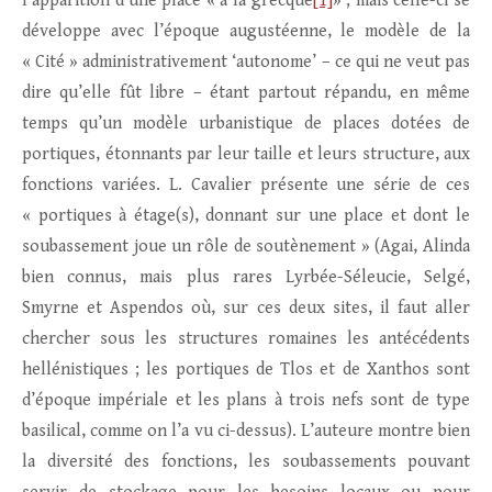
l’apparition d’une place « à la grecque
[1]
» ; mais celle-ci se
développe avec l’époque augustéenne, le modèle de la
« Cité » administrativement ‘autonome’ – ce qui ne veut pas
dire qu’elle fût libre – étant partout répandu, en même
temps qu’un modèle urbanistique de places dotées de
portiques, étonnants par leur taille et leurs structure, aux
fonctions variées. L. Cavalier présente une série de ces
« portiques à étage(s), donnant sur une place et dont le
soubassement joue un rôle de soutènement » (Agai, Alinda
bien connus, mais plus rares Lyrbée-Séleucie, Selgé,
Smyrne et Aspendos où, sur ces deux sites, il faut aller
chercher sous les structures romaines les antécédents
hellénistiques ; les portiques de Tlos et de Xanthos sont
d’époque impériale et les plans à trois nefs sont de type
basilical, comme on l’a vu ci-dessus). L’auteure montre bien
la diversité des fonctions, les soubassements pouvant