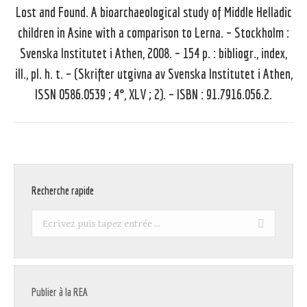
Lost and Found. A bioarchaeological study of Middle Helladic
children in Asine with a comparison to Lerna. – Stockholm :
Article
suivant
Svenska Institutet i Athen, 2008. – 154 p. : bibliogr., index,
:
ill., pl. h. t. – (Skrifter utgivna av Svenska Institutet i Athen,
ISSN 0586.0539 ; 4°, XLV ; 2). – ISBN : 91.7916.056.2.
Recherche rapide
Recherche
:
Publier à la REA