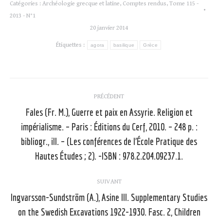
Catégories :
Archéologie grecque et latine
,
Comptes rendus
,
Tome 115 -
2013 - N°1
20 janvier 2014
Étiquettes :
agora
basilique
Grèce
Navigation
PRÉCÉDENT
article
Fales (Fr. M.), Guerre et paix en Assyrie. Religion et
impérialisme. – Paris : Éditions du Cerf, 2010. – 248 p. :
Article
bibliogr., ill. – (Les conférences de l’École Pratique des
précédent
Hautes Études ; 2). -ISBN : 978.2.204.09237.1.
:
SUIVANT
Ingvarsson-Sundström (A.), Asine III. Supplementary Studies
on the Swedish Excavations 1922-1930. Fasc. 2, Children