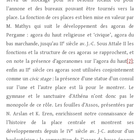
servir de stockage pour les besoins locaux ou pour
l’annone et des bureaux pouvant être tournés vers la
place. La fonction de ces places est bien mise en valeur par
M. Mathys qui suit le développement des agoras de
Pergame : agora du haut religieuse et ‘civique’, agora du
e
bas marchande, jusqu’au II
siècle av. J.‑C. Sous Attale II les
fonctions et la structure de ces agoras se rapprochent, et
on note la présence d’agoranomes sur l’agora du haut
[2]
;
e
enfin au II
siècle ces agoras sont utilisées conjointement
comme un
civic stage
: la présence d’une statue d’un consul
sur l’une et l’autre place est là pour le montrer. Le
gymnase et le sanctuaire d’Athéna n’ont donc pas le
monopole de ce rôle. Les fouilles d’Assos, présentées par
N. Arslan et K. Eren, enrichissent notre connaissance de
l’histoire de la place centrale et montrent ses
e
développements depuis le IV
siècle av. J-C. autour d’un