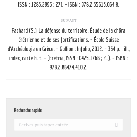
ISSN : 1283.2995 ; 27). – ISBN : 978.2.35613.064.8.
:
SUIVANT
Fachard (S.), La défense du territoire. Étude de la chôra
érétrienne et de ses fortifications. – École Suisse
d’Archéologie en Grèce. – Gollion : Infolio, 2012. – 364 p. : ill.,
Article
suivant
index, carte h. t. – (Eretria, ISSN : 0425.1768 ; 21). – ISBN :
:
978.2.88474.410.2.
Recherche rapide
Recherche
: