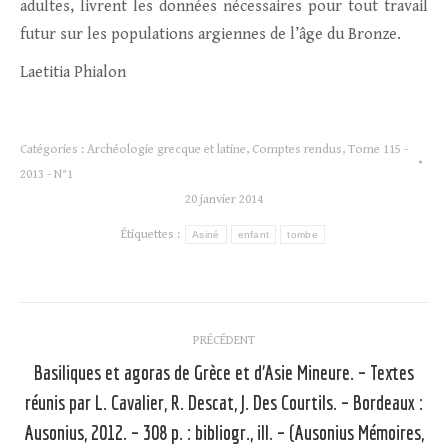
adultes, livrent les données nécessaires pour tout travail
futur sur les populations argiennes de l’âge du Bronze.
Laetitia Phialon
Catégories :
Archéologie grecque et latine
,
Comptes rendus
,
Tome 115 -
2013 - N°1
20 janvier 2014
Étiquettes :
Asiné
enfant
tombe
Navigation
PRÉCÉDENT
article
Basiliques et agoras de Grèce et d’Asie Mineure. – Textes
réunis par L. Cavalier, R. Descat, J. Des Courtils. – Bordeaux :
Article
Ausonius, 2012. – 308 p. : bibliogr., ill. – (Ausonius Mémoires,
précédent