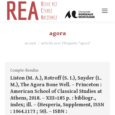
agora
Vous êtes ici :
Accueil
Articles avec l’étiquette "agora"
Compte-Rendus
Liston (M. A.), Rotroff (S. I.), Snyder (L.
M.), The Agora Bone Well. – Princeton :
American School of Classical Studies at
Athens, 2018. – XIII+185 p. : bibliogr.,
index; ill. – (Hesperia, Supplement, ISSN
: 1064.1173 ; 50). – ISBN :