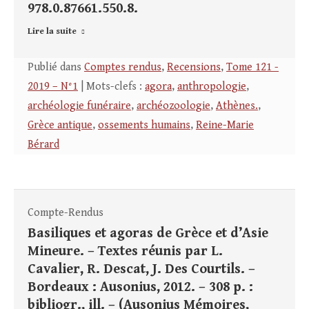
978.0.87661.550.8.
Lire la suite
Publié dans
Comptes rendus
,
Recensions
,
Tome 121 -
2019 – N°1
| Mots-clefs :
agora
,
anthropologie
,
archéologie funéraire
,
archéozoologie
,
Athènes.
,
Grèce antique
,
ossements humains
,
Reine-Marie
Bérard
Compte-Rendus
Basiliques et agoras de Grèce et d’Asie
Mineure. – Textes réunis par L.
Cavalier, R. Descat, J. Des Courtils. –
Bordeaux : Ausonius, 2012. – 308 p. :
bibliogr., ill. – (Ausonius Mémoires,