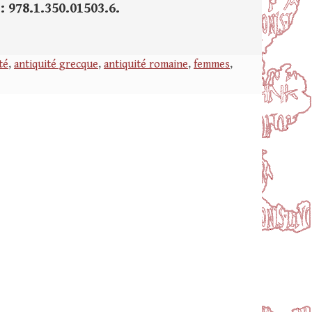
: 978.1.350.01503.6.
té
,
antiquité grecque
,
antiquité romaine
,
femmes
,