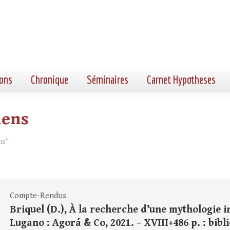
ons
Chronique
Séminaires
Carnet Hypotheses
iens
ns"
Compte-Rendus
Briquel (D.), À la recherche d’une mythologie i
Lugano : Agorá & Co, 2021. – XVIII+486 p. : bib