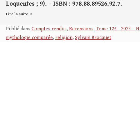
Loquentes ; 9). – ISBN : 978.88.89526.92.7.
Lire la suite
Publié dans
Comptes rendus
,
Recensions
,
Tome 125 - 2023 – N
mythologie comparée
,
religion
,
Sylvain Brocquet