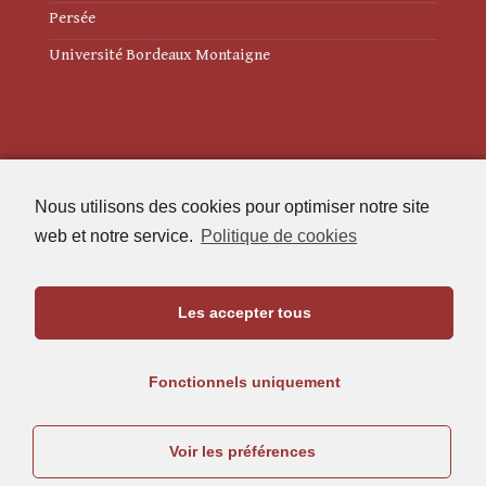
Persée
Université Bordeaux Montaigne
Mentions légales
Nous utilisons des cookies pour optimiser notre site
Politique de cookies (UE)
web et notre service.
Politique de cookies
Revue des Études Anciennes
Les accepter tous
Maison de l'Archéologie
Université Bordeaux Montaigne
Fonctionnels uniquement
33607 Pessac Cedex
05.57.12.45.63
Voir les préférences
rea@u-bordeaux-montaigne.fr