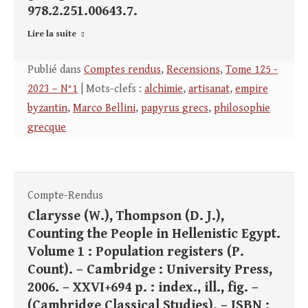
978.2.251.00643.7.
Lire la suite
Publié dans
Comptes rendus
,
Recensions
,
Tome 125 -
2023 – N°1
| Mots-clefs :
alchimie
,
artisanat
,
empire
byzantin
,
Marco Bellini
,
papyrus grecs
,
philosophie
grecque
Compte-Rendus
Clarysse (W.), Thompson (D. J.),
Counting the People in Hellenistic Egypt.
Volume 1 : Population registers (P.
Count). – Cambridge : University Press,
2006. – XXVI+694 p. : index., ill., fig. –
(Cambridge Classical Studies). – ISBN :