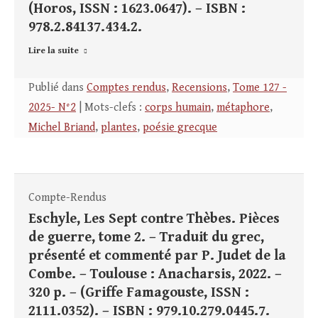
(Horos, ISSN : 1623.0647). – ISBN :
978.2.84137.434.2.
Lire la suite
Publié dans
Comptes rendus
,
Recensions
,
Tome 127 -
2025- N°2
| Mots-clefs :
corps humain
,
métaphore
,
Michel Briand
,
plantes
,
poésie grecque
Compte-Rendus
Eschyle, Les Sept contre Thèbes. Pièces
de guerre, tome 2. – Traduit du grec,
présenté et commenté par P. Judet de la
Combe. – Toulouse : Anacharsis, 2022. –
320 p. – (Griffe Famagouste, ISSN :
2111.0352). – ISBN : 979.10.279.0445.7.