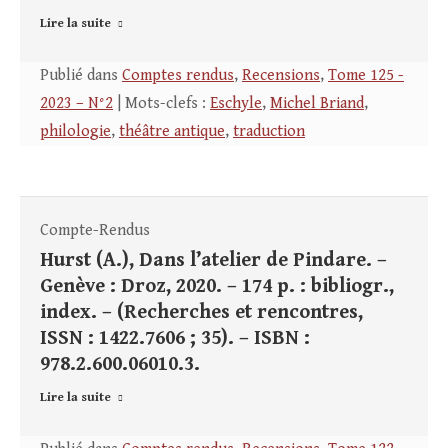
Lire la suite
Publié dans
Comptes rendus
,
Recensions
,
Tome 125 -
2023 – N°2
| Mots-clefs :
Eschyle
,
Michel Briand
,
philologie
,
théâtre antique
,
traduction
Compte-Rendus
Hurst (A.), Dans l’atelier de Pindare. –
Genève : Droz, 2020. – 174 p. : bibliogr.,
index. – (Recherches et rencontres,
ISSN : 1422.7606 ; 35). – ISBN :
978.2.600.06010.3.
Lire la suite