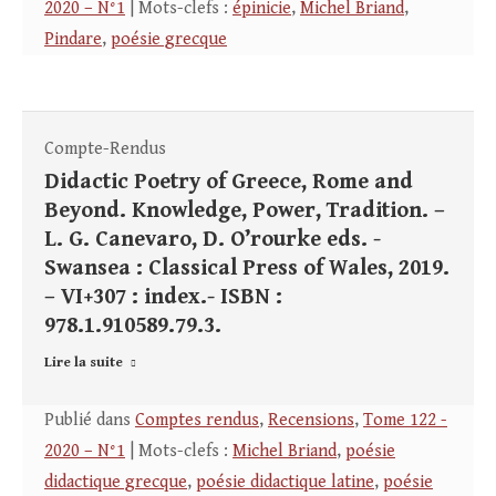
2020 – N°1
| Mots-clefs :
épinicie
,
Michel Briand
,
Pindare
,
poésie grecque
Compte-Rendus
Didactic Poetry of Greece, Rome and
Beyond. Knowledge, Power, Tradition. –
L. G. Canevaro, D. O’rourke eds. -
Swansea : Classical Press of Wales, 2019.
– VI+307 : index.- ISBN :
978.1.910589.79.3.
Lire la suite
Publié dans
Comptes rendus
,
Recensions
,
Tome 122 -
2020 – N°1
| Mots-clefs :
Michel Briand
,
poésie
didactique grecque
,
poésie didactique latine
,
poésie