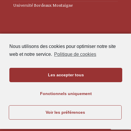
Université Bordeaux Montaigne
Mentions légales
Nous utilisons des cookies pour optimiser notre site
Politique de cookies (UE)
web et notre service.
Politique de cookies
Revue des Études Anciennes
Les accepter tous
Maison de l'Archéologie
Université Bordeaux Montaigne
Fonctionnels uniquement
33607 Pessac Cedex
05.57.12.45.63
Voir les préférences
rea@u-bordeaux-montaigne.fr