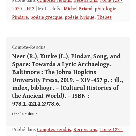
Publié dans
Comptes rendus
,
Recensions
,
Tome 122 -
2020 – N°2
| Mots-clefs :
Michel Briand
,
philologie
,
Pindare
,
poésie grecque
,
poésie lyrique
,
Thebes
Compte-Rendus
Neer (R.), Kurke (L.), Pindar, Song, and
Space: Towards a Lyric Archaelogy.
Baltimore : The Johns Hopkins
University Press, 2019. – XIV+457 p. : ill.,
index, bibliogr. – (Cultural Histories of
the Ancient World). – ISBN :
978.1.4214.2978.6.
Lire la suite
Publié dans
Comptes rendus
,
Recensions
,
Tome 122 -