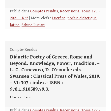
Publié dans
Comptes rendus
,
Recensions
,
Tome 123 -
2021 – N°2
| Mots-clefs :
Lucrèce
,
poésie didactique
latine
,
Sabine Luciani
Compte-Rendus
Didactic Poetry of Greece, Rome and
Beyond. Knowledge, Power, Tradition. –
L. G. Canevaro, D. O’rourke eds. -
Swansea : Classical Press of Wales, 2019.
– VI+307 : index.- ISBN :
978.1.910589.79.3.
Lire la suite
Publié dans
Comptes rendus
,
Recensions
,
Tome 122 -