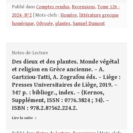
Publié dans
Comptes rendus
,
Recensions
,
Tome 126 -
2024- N°2
| Mots-clefs :
Homère
,
littérature grecque
homérique
,
Odyssée
,
plantes
,
Samuel Dumont
Notes-de-Lecture
Des dieux et des plantes. Monde végétal
et religion en Grèce ancienne. – A.
Gartziou-Tatti, A. Zografou éds. – Liège :
Presses Universitaires de Liège, 2019. –
347 p. : bibliogr., index. – (Kernos,
Supplément, ISSN : 0776.3824 ; 34). –
ISBN : 978.2.87562.224.2.
Lire la suite