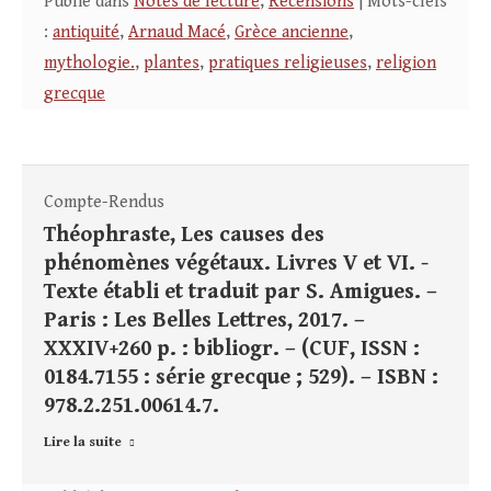
Publié dans
Notes de lecture
,
Recensions
| Mots-clefs
:
antiquité
,
Arnaud Macé
,
Grèce ancienne
,
mythologie.
,
plantes
,
pratiques religieuses
,
religion
grecque
Compte-Rendus
Théophraste, Les causes des
phénomènes végétaux. Livres V et VI. -
Texte établi et traduit par S. Amigues. –
Paris : Les Belles Lettres, 2017. –
XXXIV+260 p. : bibliogr. – (CUF, ISSN :
0184.7155 : série grecque ; 529). – ISBN :
978.2.251.00614.7.
Lire la suite