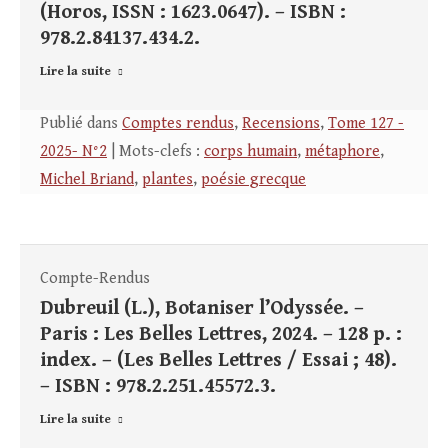
(Horos, ISSN : 1623.0647). – ISBN :
978.2.84137.434.2.
Lire la suite
Publié dans
Comptes rendus
,
Recensions
,
Tome 127 -
2025- N°2
| Mots-clefs :
corps humain
,
métaphore
,
Michel Briand
,
plantes
,
poésie grecque
Compte-Rendus
Dubreuil (L.), Botaniser l’Odyssée. –
Paris : Les Belles Lettres, 2024. – 128 p. :
index. – (Les Belles Lettres / Essai ; 48).
– ISBN : 978.2.251.45572.3.
Lire la suite