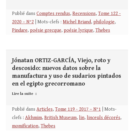
Publié dans
Comptes rendus
,
Recensions
,
Tome 122 -
2020 – N°2
| Mots-clefs :
Michel Briand
,
philologie
,
Pindare
,
poésie grecque
,
poésie lyrique
,
Thebes
Jónatan ORTIZ-GARCÍA, Viejo, roto y
descosido: nuevos datos sobre la
manufactura y uso de sudarios pintados
en el egipto grecorromano
Lire la suite
Publié dans
Articles
,
Tome 119 - 2017 – N°1
| Mots-
clefs :
Akhmim
,
British Museum
,
lin
,
linceuls décorés
,
momification
,
Thebes