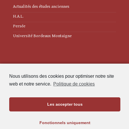
Actualités des études anciennes
H.A.L.
Persée
Université Bordeaux Montaigne
Mentions légales
Nous utilisons des cookies pour optimiser notre site
Politique de cookies (UE)
web et notre service.
Politique de cookies
Revue des Études Anciennes
Les accepter tous
Maison de l'Archéologie
Université Bordeaux Montaigne
Fonctionnels uniquement
33607 Pessac Cedex