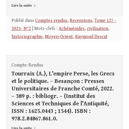
Lire la suite
Publié dans
Comptes rendus
,
Recensions
,
Tome 127 -
2025- N°2
| Mots-clefs :
Achéménides
,
civilisation
,
historiographie
,
Moyen-Orient
,
Raymond Descat
Compte-Rendus
Tourraix (A.), L’empire Perse, les Grecs
et le politique. – Besançon : Presses
Universitaires de Franche Comté, 2022.
– 389 p. : bibliogr. – (Institut des
Sciences et Techniques de l’Antiquité,
ISSN : 1625.0443 ; 1544). ISBN :
978.2.84867.861.0.
Lire la suite