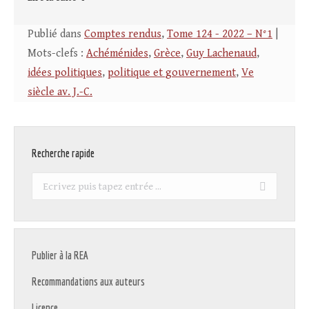
Publié dans
Comptes rendus
,
Tome 124 - 2022 – N°1
|
Mots-clefs :
Achéménides
,
Grèce
,
Guy Lachenaud
,
idées politiques
,
politique et gouvernement
,
Ve
siècle av. J.-C.
Recherche rapide
Recherche
:
Publier à la REA
Recommandations aux auteurs
Licence