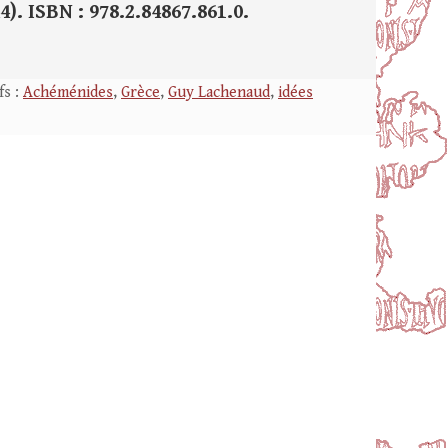
4). ISBN : 978.2.84867.861.0.
fs :
Achéménides
,
Grèce
,
Guy Lachenaud
,
idées