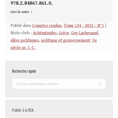
978.2.84867.861.0.
Lire la suite
Publié dans
Comptes rendus
,
Tome 124 - 2022 – N°1
|
Mots-clefs :
Achéménides
,
Grèce
,
Guy Lachenaud
,
idées politiques
,
politique et gouvernement
,
Ve
siècle av. J.-C.
Recherche rapide
Recherche
:
Publier à la REA