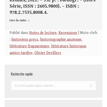
Rennes, 2021. – 352 p. : bibliogr. – (Hors
Série, ISSN : 2605.9800). – ISBN :
978.2.7535.8008.4.
Lire la suite
Publié dans
Notes de lecture
,
Recensions
| Mots-clefs
:
historiens grecs
,
historiographie ancienne
,
littérature fragmentaire
,
littérature historique
antico-tardive
,
Olivier Devillers
Recherche rapide
Recherche
: