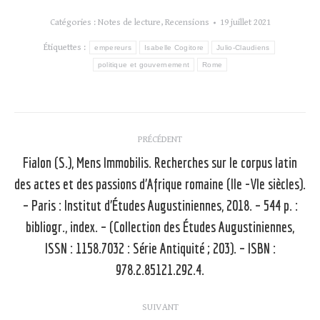
Catégories :
Notes de lecture
,
Recensions
19 juillet 2021
Étiquettes :
empereurs
Isabelle Cogitore
Julio-Claudiens
politique et gouvernement
Rome
Navigation
PRÉCÉDENT
article
Fialon (S.), Mens Immobilis. Recherches sur le corpus latin
des actes et des passions d’Afrique romaine (IIe -VIe siècles).
– Paris : Institut d’Études Augustiniennes, 2018. – 544 p. :
Article
bibliogr., index. – (Collection des Études Augustiniennes,
précédent
ISSN : 1158.7032 : Série Antiquité ; 203). – ISBN :
:
978.2.85121.292.4.
SUIVANT