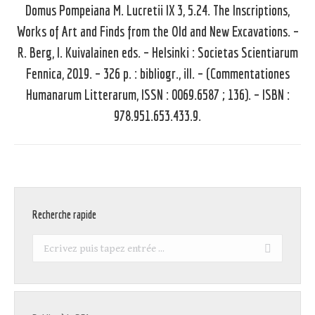
Domus Pompeiana M. Lucretii IX 3, 5.24. The Inscriptions,
Works of Art and Finds from the Old and New Excavations. –
R. Berg, I. Kuivalainen eds. – Helsinki : Societas Scientiarum
Article
Fennica, 2019. – 326 p. : bibliogr., ill. – (Commentationes
suivant
Humanarum Litterarum, ISSN : 0069.6587 ; 136). – ISBN :
:
978.951.653.433.9.
Recherche rapide
Recherche
: