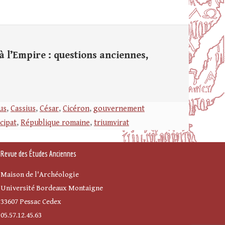
 l’Empire : questions anciennes,
us
,
Cassius
,
César
,
Cicéron
,
gouvernement
cipat
,
République romaine
,
triumvirat
Revue des Études Anciennes
Maison de l'Archéologie
Université Bordeaux Montaigne
33607 Pessac Cedex
05.57.12.45.63