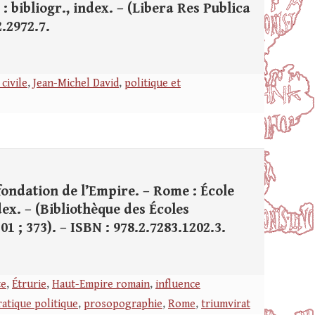
 : bibliogr., index. – (Libera Res Publica
2.2972.7.
civile
,
Jean-Michel David
,
politique et
a fondation de l’Empire. – Rome : École
dex. – (Bibliothèque des Écoles
1 ; 373). – ISBN : 978.2.7283.1202.3.
te
,
Étrurie
,
Haut-Empire romain
,
influence
ratique politique
,
prosopographie
,
Rome
,
triumvirat