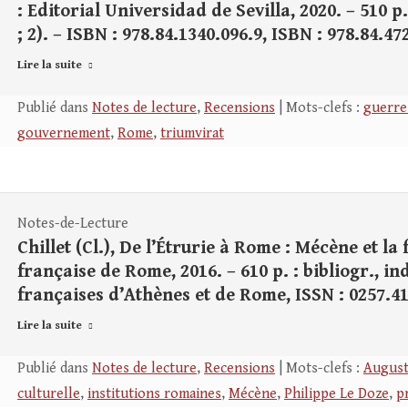
: Editorial Universidad de Sevilla, 2020. – 510 p.
; 2). – ISBN : 978.84.1340.096.9, ISBN : 978.84.47
Lire la suite
Publié dans
Notes de lecture
,
Recensions
| Mots-clefs :
guerre 
gouvernement
,
Rome
,
triumvirat
Notes-de-Lecture
Chillet (Cl.), De l’Étrurie à Rome : Mécène et l
française de Rome, 2016. – 610 p. : bibliogr., in
françaises d’Athènes et de Rome, ISSN : 0257.410
Lire la suite
Publié dans
Notes de lecture
,
Recensions
| Mots-clefs :
Augus
culturelle
,
institutions romaines
,
Mécène
,
Philippe Le Doze
,
p