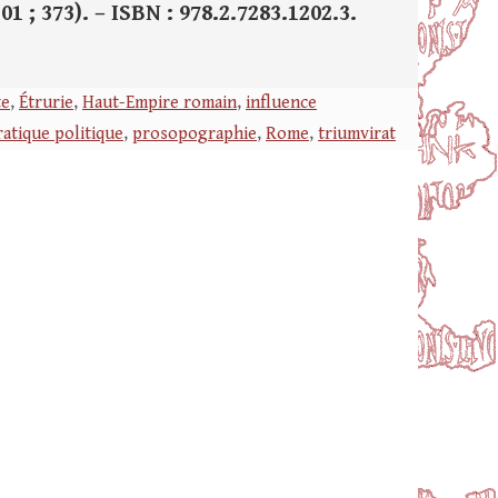
1 ; 373). – ISBN : 978.2.7283.1202.3.
te
,
Étrurie
,
Haut-Empire romain
,
influence
ratique politique
,
prosopographie
,
Rome
,
triumvirat