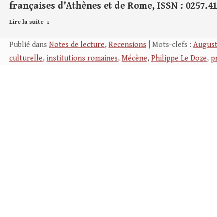
françaises d’Athènes et de Rome, ISSN : 0257.410
Lire la suite
Publié dans
Notes de lecture
,
Recensions
| Mots-clefs :
Augus
culturelle
,
institutions romaines
,
Mécène
,
Philippe Le Doze
,
p