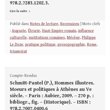
978.2.7283.1202.3.
Lire la suite
Publié dans
Notes de lecture
,
Recensions
| Mots-clefs
:
Auguste
,
Étrurie
,
Haut-Empire romain
,
influence
culturelle
,
institutions romaines
,
Mécène
,
Philippe
Le Doze
,
pratique politique
,
prosopographie
,
Rome
,
triumvirat
Compte-Rendus
Schmitt-Pantel (P.), Hommes illustres.
Moeurs et politiques à Athènes au Ve
siècle. – Paris : Aubier, 2009. – 270 p. :
bibliogr., fig. – (Historique). – ISBN :
978.2.7007.0400.6