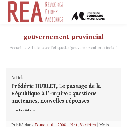
gouvernement provincial
Vous êtes ici :
Accueil
Articles avec l’étiquette "gouvernement provincial"
Article
Frédéric HURLET, Le passage de la
République à l’Empire : questions
anciennes, nouvelles réponses
Lire la suite
Publié dans
Tome 110 - 2008 - N°1
,
Variétés
| Mots-