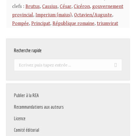
clefs :
Brutus
,
Cassius
,
César
,
Cicéron
,
gouvernement
provincial
,
Imperium (maius)
,
Octavien/Auguste
,
Pompée
,
Principat
,
République romaine
,
triumvirat
Recherche rapide
Recherche
:
Publier à la REA
Recommandations aux auteurs
Licence
Comité éditorial