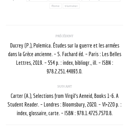
Rome
triumvirat
Navigation
PRÉCÉDENT
article
Ducrey (P.), Polemica. Études sur la guerre et les armées
dans la Grèce ancienne. – S. Fachard éd. – Paris : Les Belles
Article
Lettres, 2019. – 554 p. : index, bibliogr., ill. – ISBN :
précédent
978.2.251.44893.0.
:
SUIVANT
Carter (A.), Selections from Virgil’s Aeneid, Books 1-6. A
Student Reader. – Londres : Bloomsbury, 2020. – VI+220 p. :
Article
suivant
index, glossaire, carte. – ISBN : 978.1.4725.7570.8.
: