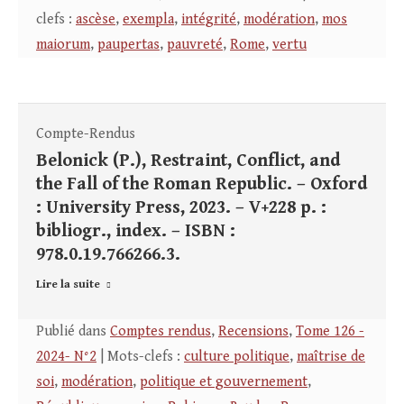
clefs :
ascèse
,
exempla
,
intégrité
,
modération
,
mos
maiorum
,
paupertas
,
pauvreté
,
Rome
,
vertu
Compte-Rendus
Belonick (P.), Restraint, Conflict, and
the Fall of the Roman Republic. – Oxford
: University Press, 2023. – V+228 p. :
bibliogr., index. – ISBN :
978.0.19.766266.3.
Lire la suite
Publié dans
Comptes rendus
,
Recensions
,
Tome 126 -
2024- N°2
| Mots-clefs :
culture politique
,
maîtrise de
soi
,
modération
,
politique et gouvernement
,