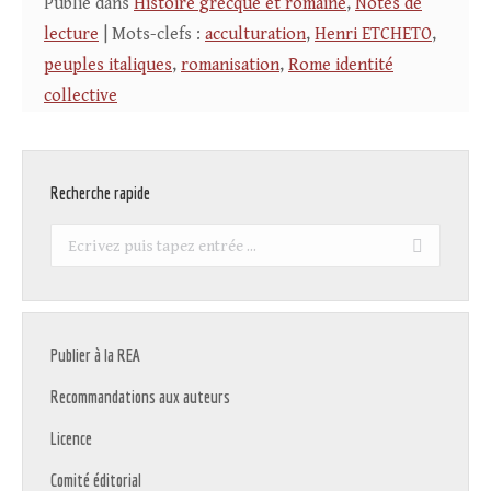
Publié dans
Histoire grecque et romaine
,
Notes de
lecture
| Mots-clefs :
acculturation
,
Henri ETCHETO
,
peuples italiques
,
romanisation
,
Rome identité
collective
Recherche rapide
Recherche
:
Publier à la REA
Recommandations aux auteurs
Licence
Comité éditorial