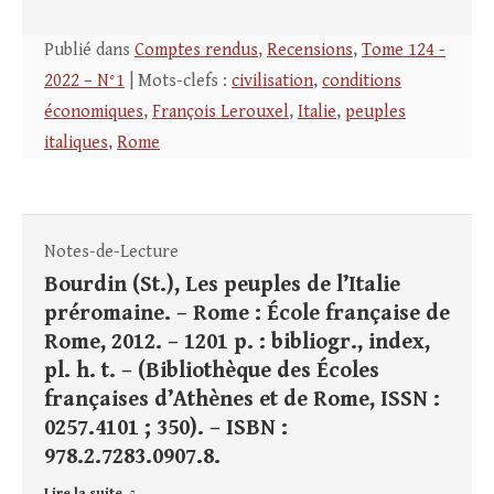
Publié dans
Comptes rendus
,
Recensions
,
Tome 124 -
2022 – N°1
| Mots-clefs :
civilisation
,
conditions
économiques
,
François Lerouxel
,
Italie
,
peuples
italiques
,
Rome
Notes-de-Lecture
Bourdin (St.), Les peuples de l’Italie
préromaine. – Rome : École française de
Rome, 2012. – 1201 p. : bibliogr., index,
pl. h. t. – (Bibliothèque des Écoles
françaises d’Athènes et de Rome, ISSN :
0257.4101 ; 350). – ISBN :
978.2.7283.0907.8.
Lire la suite