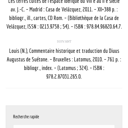
Les terres cuites de l’espace ibérique du VIII e au II e siècle
av. J.-C. – Madrid : Casa de Velázquez, 2011. – XII+388 p. :
Article
précédent
bibliogr., ill., cartes, CD Rom. – (Bibliothèque de la Casa de
:
Velázquez, ISSN : 0213.9758 ; 54). – ISBN : 978.84.96820.64.7.
SUIVANT
Louis (N.), Commentaire historique et traduction du Diuus
Augustus de Suétone. – Bruxelles : Latomus, 2010. – 761 p. :
Article
bibliogr., index. – (Latomus ; 324). – ISBN :
suivant
978.2.87031.265.0.
:
Recherche rapide