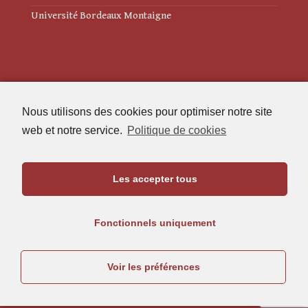
Université Bordeaux Montaigne
Mentions légales
Nous utilisons des cookies pour optimiser notre site
Politique de cookies (UE)
web et notre service.
Politique de cookies
Revue des Études Anciennes
Les accepter tous
Maison de l'Archéologie
Université Bordeaux Montaigne
Fonctionnels uniquement
33607 Pessac Cedex
05.57.12.45.63
Voir les préférences
rea@u-bordeaux-montaigne.fr