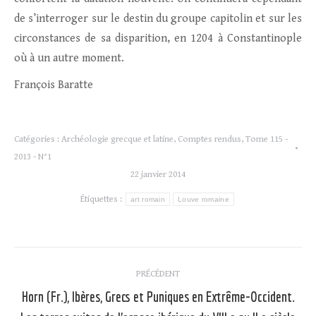
de s’interroger sur le destin du groupe capitolin et sur les
circonstances de sa disparition, en 1204 à Constantinople
où à un autre moment.
François Baratte
Catégories :
Archéologie grecque et latine
,
Comptes rendus
,
Tome 115 -
2013 - N°1
22 janvier 2014
Étiquettes :
art romain
Louve romaine
Navigation
PRÉCÉDENT
article
Horn (Fr.), Ibères, Grecs et Puniques en Extrême-Occident.