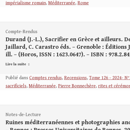
impérialisme romain
,
Méditerranée
,
Rome
Compte-Rendus
Durand (J.-L.), Sacrifier en Grèce et ailleurs. D
Jaillard, C. Carastro éds. – Grenoble : Éditions J
ill. – (Horos, ISSN : 1623.0647). – ISBN : 978.2.8
Lire la suite
Publié dans
Comptes rendus
,
Recensions
,
Tome 126 - 2024- N°
sacrificiels
,
Méditerranée
,
Pierre Bonnechère
,
rites et cérémo
Notes-de-Lecture
Ruines méditerranéennes et photographies anci