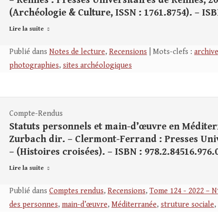
– Rennes : Presses Universitaires de Rennes, 202
(Archéologie & Culture, ISSN : 1761.8754). – ISB
Lire la suite
Publié dans
Notes de lecture
,
Recensions
| Mots-clefs :
archiv
photographies
,
sites archéologiques
Compte-Rendus
Statuts personnels et main-d’œuvre en Méditerra
Zurbach dir. – Clermont-Ferrand : Presses Unive
– (Histoires croisées). – ISBN : 978.2.84516.976.
Lire la suite
Publié dans
Comptes rendus
,
Recensions
,
Tome 124 - 2022 – N
des personnes
,
main-d’œuvre
,
Méditerranée
,
struture sociale
,