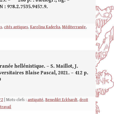
3. – 268 p. : bibliogr., fig. –
N : 978.2.7535.9457.9.
es
,
cités antiques
,
Karolina Kaderka
,
Méditerranée
,
née hellénistique. – S. Maillot, J.
rsitaires Blaise Pascal, 2021. – 412 p.
0
°2
| Mots-clefs :
antiquité
,
Benedikt Eckhardt
,
droit
travail