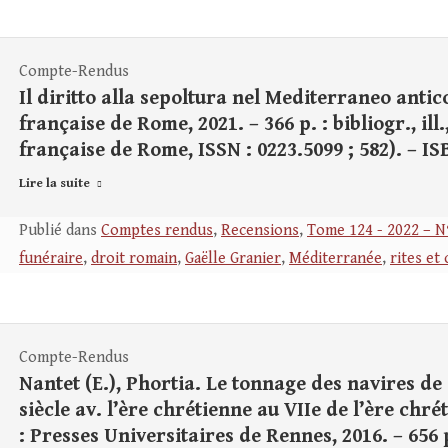
Compte-Rendus
Il diritto alla sepoltura nel Mediterraneo antic
française de Rome, 2021. – 366 p. : bibliogr., ill.
française de Rome, ISSN : 0223.5099 ; 582). – IS
Lire la suite
Publié dans
Comptes rendus
,
Recensions
,
Tome 124 - 2022 – N
funéraire
,
droit romain
,
Gaëlle Granier
,
Méditerranée
,
rites et
Compte-Rendus
Nantet (E.), Phortia. Le tonnage des navires 
siècle av. l’ère chrétienne au VIIe de l’ère chr
: Presses Universitaires de Rennes, 2016. – 656 p