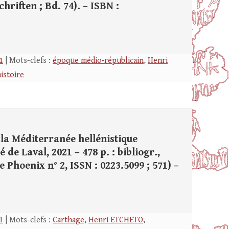
schriften ; Bd. 74). – ISBN :
1
| Mots-clefs :
époque médio‑républicain
,
Henri
istoire
 la Méditerranée hellénistique
é de Laval, 2021 – 478 p. : bibliogr.,
Phoenix n° 2, ISSN : 0223.5099 ; 571) –
1
| Mots-clefs :
Carthage
,
Henri ETCHETO
,