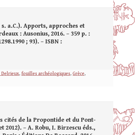
s. a.C.). Apports, approches et
deaux : Ausonius, 2016. – 359 p. :
1298.1990 ; 93). – ISBN :
 Delrieux
,
fouilles archéologiques
,
Grèce
,
 cités de la Propontide et du Pont-
t 2012). – A. Robu, I. Birzescu éds.,