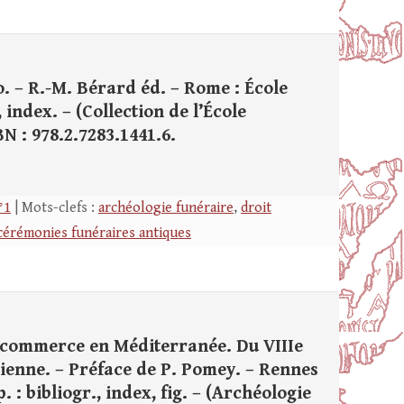
o. – R.-M. Bérard éd. – Rome : École
, index. – (Collection de l’École
BN : 978.2.7283.1441.6.
°1
| Mots-clefs :
archéologie funéraire
,
droit
 cérémonies funéraires antiques
de commerce en Méditerranée. Du VIIIe
étienne. – Préface de P. Pomey. – Rennes
. : bibliogr., index, fig. – (Archéologie