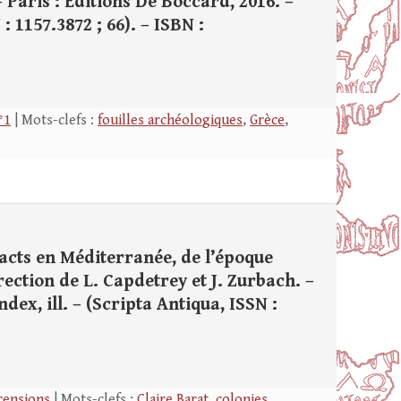
 Paris : Éditions De Boccard, 2016. –
 : 1157.3872 ; 66). – ISBN :
°1
| Mots-clefs :
fouilles archéologiques
,
Grèce
,
acts en Méditerranée, de l’époque
rection de L. Capdetrey et J. Zurbach. –
ndex, ill. – (Scripta Antiqua, ISSN :
censions
| Mots-clefs :
Claire Barat
,
colonies
,