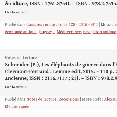
& culture, ISSN : 1761.8754). – ISBN : 978.2.7535
Lire la suite
Publié dans
Comptes rendus
,
Tome 120 - 2018 – N°2
| Mots-cle
économie antique
,
jaugeage
,
Méditerranée
,
navigation antique
Notes-de-Lecture
Schneider (P.), Les éléphants de guerre dans l’Ant
Clermont-Ferrand : Lemme edit, 2015. – 110 p. : b
ancienne, ISSN : 2116.7117 ; 21). – ISBN : 978.2.
Lire la suite
Publié dans
Notes de lecture
,
Recensions
| Mots-clefs :
Alexan
Méditerranée