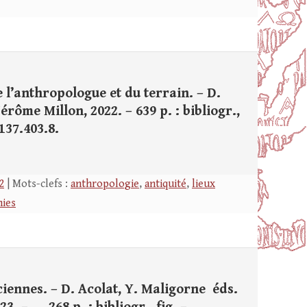
e l’anthropologue et du terrain. – D.
érôme Millon, 2022. – 639 p. : bibliogr.,
4137.403.8.
2
| Mots-clefs :
anthropologie
,
antiquité
,
lieux
nies
ennes. – D. Acolat, Y. Maligorne éds.