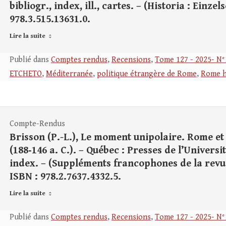
bibliogr., index, ill., cartes. – (Historia : Einzel
978.3.515.13631.0.
Lire la suite
Publié dans
Comptes rendus
,
Recensions
,
Tome 127 - 2025- N°
ETCHETO
,
Méditerranée
,
politique étrangère de Rome
,
Rome h
Compte-Rendus
Brisson (P.-L.), Le moment unipolaire. Rome et
(188‑146 a. C.). – Québec : Presses de l’Universit
index. – (Suppléments francophones de la revue 
ISBN : 978.2.7637.4332.5.
Lire la suite
Publié dans
Comptes rendus
,
Recensions
,
Tome 127 - 2025- N°