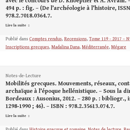
avec le concours de D. Knoepfler et A. Avram. –
494 p. : fig. – (De l’archéologie à l’histoire, ISSN
978.2.7018.0364.7.
Lire la suite
Publié dans
Comptes rendus
,
Recensions
,
Tome 119 - 2017 – N
Inscriptions grecques
,
Madalina Dana
,
Méditerranée
,
Mégare
Notes-de-Lecture
Mobilités grecques. Mouvements, réseaux, cont
archaïque à l’époque hellénistique. – Sous la di
Bordeaux : Ausonius, 2012. – 280 p. : bibliogr., i
1298‑1990 ; 46). – ISBN : 978.2.35613.074.7.
Lire la suite
Publié dans
Histoire grecque et romaine
,
Notes de lecture
,
Re