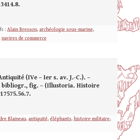
.3414.8.
fs :
Alain Bresson
,
archéologie sous-marine
,
,
navires de commerce
iquité (IVe – Ier s. av. J.-C.). –
ibliogr., fig. – (Illustoria. Histoire
917575.56.7.
dre Blaineau
,
antiquité
,
éléphants
,
histoire militaire
,