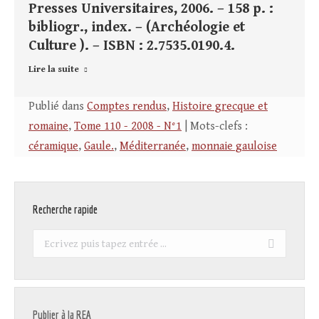
Presses Universitaires, 2006. – 158 p. :
bibliogr., index. – (Archéologie et
Culture ). – ISBN : 2.7535.0190.4.
Lire la suite
Publié dans
Comptes rendus
,
Histoire grecque et
romaine
,
Tome 110 - 2008 - N°1
| Mots-clefs :
céramique
,
Gaule.
,
Méditerranée
,
monnaie gauloise
Recherche rapide
Recherche
:
Publier à la REA