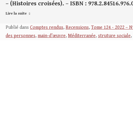
– (Histoires croisées). – ISBN : 978.2.84516.976.
Lire la suite
Publié dans
Comptes rendus
,
Recensions
,
Tome 124 - 2022 – N
des personnes
,
main-d’œuvre
,
Méditerranée
,
struture sociale
,