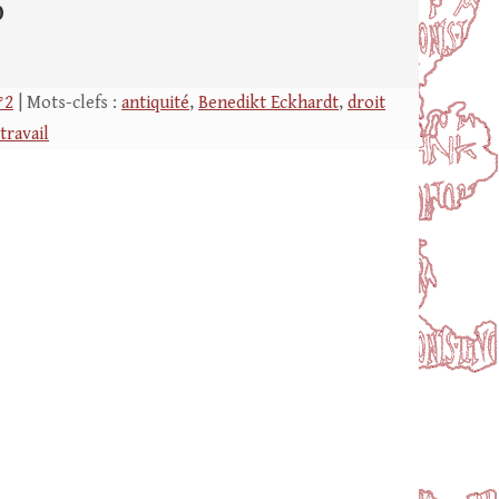
0
°2
| Mots-clefs :
antiquité
,
Benedikt Eckhardt
,
droit
travail