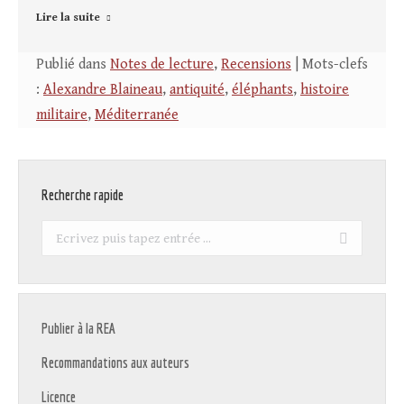
Lire la suite
Publié dans
Notes de lecture
,
Recensions
| Mots-clefs
:
Alexandre Blaineau
,
antiquité
,
éléphants
,
histoire
militaire
,
Méditerranée
Recherche rapide
Recherche
:
Publier à la REA
Recommandations aux auteurs
Licence