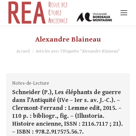
Alexandre Blaineau
Vous êtes ici :
Accueil
Articles avec l’étiquette "Alexandre Blaineau"
Notes-de-Lecture
Schneider (P.), Les éléphants de guerre
dans l’Antiquité (IVe – Ier s. av. J.-C.). –
Clermont-Ferrand : Lemme edit, 2015. –
110 p. : bibliogr., fig. – (Illustoria.
Histoire ancienne, ISSN : 2116.7117 ; 21).
– ISBN : 978.2.917575.56.7.