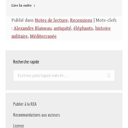
Lire la suite
Publié dans
Notes de lecture
,
Recensions
| Mots-clefs
:
Alexandre Blaineau
,
antiquité
,
éléphants
,
histoire
militaire
,
Méditerranée
Recherche rapide
Recherche
:
Publier à la REA
Recommandations aux auteurs
Licence