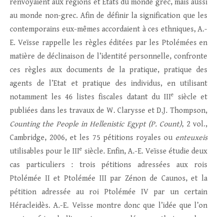
renvoyaient aux régions et États du monde grec, mais aussi
au monde non-grec. Afin de définir la signification que les
contemporains eux-mêmes accordaient à ces ethniques, A.-
E. Veïsse rappelle les règles éditées par les Ptolémées en
matière de déclinaison de l’identité personnelle, confronte
ces règles aux documents de la pratique, pratique des
agents de l’Etat et pratique des individus, en utilisant
e
notamment les 46 listes fiscales datant du III
siècle et
publiées dans les travaux de W. Clarysse et D.J. Thompson,
Counting the People in Hellenistic Egypt (P. Count)
, 2 vol.,
Cambridge, 2006, et les 75 pétitions royales ou
enteuxeis
e
utilisables pour le III
siècle. Enfin, A.-E. Veïsse étudie deux
cas particuliers : trois pétitions adressées aux rois
Ptolémée II et Ptolémée III par Zénon de Caunos, et la
pétition adressée au roi Ptolémée IV par un certain
Héracleidès. A.-E. Veïsse montre donc que l’idée que l’on