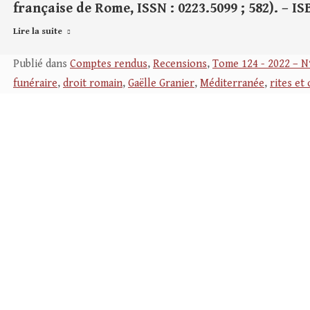
française de Rome, ISSN : 0223.5099 ; 582). – IS
Lire la suite
Publié dans
Comptes rendus
,
Recensions
,
Tome 124 - 2022 – N
funéraire
,
droit romain
,
Gaëlle Granier
,
Méditerranée
,
rites et