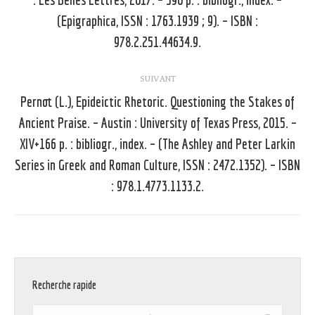
Article
(Epigraphica, ISSN : 1763.1939 ; 9). – ISBN :
précédent
978.2.251.44634.9.
:
SUIVANT
Pernot (L.), Epideictic Rhetoric. Questioning the Stakes of
Ancient Praise. – Austin : University of Texas Press, 2015. –
XIV+166 p. : bibliogr., index. – (The Ashley and Peter Larkin
Article
suivant
Series in Greek and Roman Culture, ISSN : 2472.1352). – ISBN
:
: 978.1.4773.1133.2.
Recherche rapide
Recherche