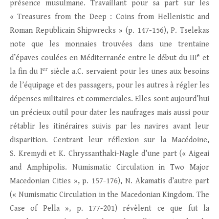
présence musulmane. Travaillant pour sa part sur les
« Treasures from the Deep : Coins from Hellenistic and
Roman Republicain Shipwrecks » (p. 147-156), P. Tselekas
note que les monnaies trouvées dans une trentaine
e
d’épaves coulées en Méditerranée entre le début du III
et
er
la fin du I
siècle a.C. servaient pour les unes aux besoins
de l’équipage et des passagers, pour les autres à régler les
dépenses militaires et commerciales. Elles sont aujourd’hui
un précieux outil pour dater les naufrages mais aussi pour
rétablir les itinéraires suivis par les navires avant leur
disparition. Centrant leur réflexion sur la Macédoine,
S. Kremydi et K. Chryssanthaki-Nagle d’une part (« Aigeai
and Amphipolis. Numismatic Circulation in Two Major
Macedonian Cities », p. 157-176), N. Akamatis d’autre part
(« Numismatic Circulation in the Macedonian Kingdom. The
Case of Pella », p. 177-201) révèlent ce que fut la