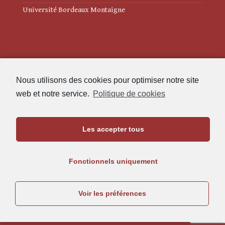
Université Bordeaux Montaigne
Mentions légales
Nous utilisons des cookies pour optimiser notre site
Politique de cookies (UE)
web et notre service.
Politique de cookies
Revue des Études Anciennes
Les accepter tous
Maison de l'Archéologie
Université Bordeaux Montaigne
Fonctionnels uniquement
33607 Pessac Cedex
05.57.12.45.63
Voir les préférences
rea@u-bordeaux-montaigne.fr