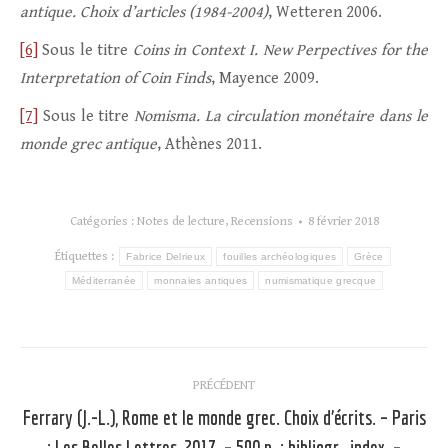
antique. Choix d’articles (1984-2004)
, Wetteren 2006.
[6]
Sous le titre
Coins in Context I. New Perpectives for the
Interpretation of Coin Finds
, Mayence 2009.
[7]
Sous le titre
Nomisma. La circulation monétaire dans le
monde grec antique
, Athènes 2011.
Catégories :
Notes de lecture
,
Recensions
8 février 2018
Étiquettes :
Fabrice Delrieux
fouilles archéologiques
Grèce
Méditerranée
monnaies antiques
numismatique grecque
Navigation
PRÉCÉDENT
article
Ferrary (J.-L.), Rome et le monde grec. Choix d’écrits. – Paris
: Les Belles Lettres, 2017. – 590 p. : bibliogr., index. –