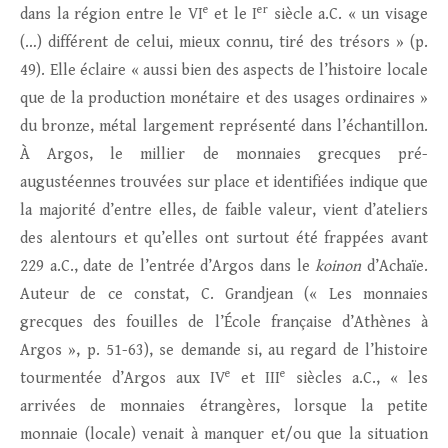
e
er
dans la région entre le VI
et le I
siècle a.C. « un visage
(…) différent de celui, mieux connu, tiré des trésors » (p.
49). Elle éclaire « aussi bien des aspects de l’histoire locale
que de la production monétaire et des usages ordinaires »
du bronze, métal largement représenté dans l’échantillon.
À Argos, le millier de monnaies grecques pré-
augustéennes trouvées sur place et identifiées indique que
la majorité d’entre elles, de faible valeur, vient d’ateliers
des alentours et qu’elles ont surtout été frappées avant
229 a.C., date de l’entrée d’Argos dans le
koinon
d’Achaïe.
Auteur de ce constat, C. Grandjean (« Les monnaies
grecques des fouilles de l’École française d’Athènes à
Argos », p. 51-63), se demande si, au regard de l’histoire
e
e
tourmentée d’Argos aux IV
et III
siècles a.C., « les
arrivées de monnaies étrangères, lorsque la petite
monnaie (locale) venait à manquer et/ou que la situation