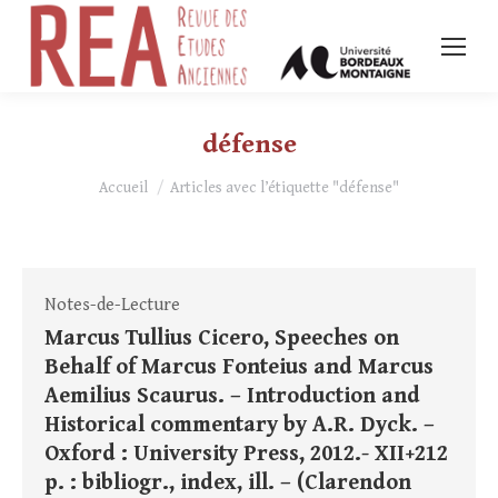
défense
Vous êtes ici :
Accueil
Articles avec l’étiquette "défense"
Notes-de-Lecture
Marcus Tullius Cicero, Speeches on
Behalf of Marcus Fonteius and Marcus
Aemilius Scaurus. – Introduction and
Historical commentary by A.R. Dyck. –
Oxford : University Press, 2012.- XII+212
p. : bibliogr., index, ill. – (Clarendon