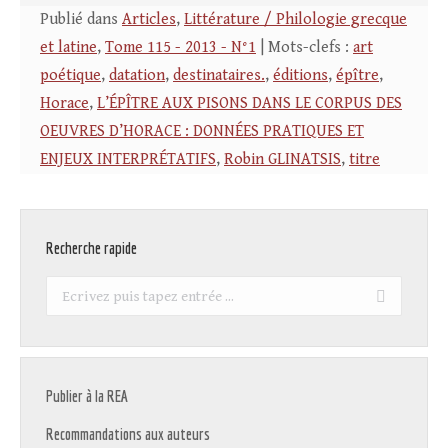
Publié dans
Articles
,
Littérature / Philologie grecque
et latine
,
Tome 115 - 2013 - N°1
| Mots-clefs :
art
poétique
,
datation
,
destinataires.
,
éditions
,
épître
,
Horace
,
L’ÉPÎTRE AUX PISONS DANS LE CORPUS DES
OEUVRES D’HORACE : DONNÉES PRATIQUES ET
ENJEUX INTERPRÉTATIFS
,
Robin GLINATSIS
,
titre
Recherche rapide
Recherche
:
Publier à la REA
Recommandations aux auteurs