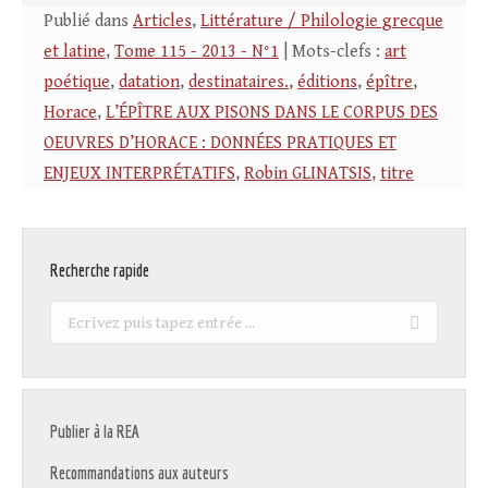
Publié dans
Articles
,
Littérature / Philologie grecque
et latine
,
Tome 115 - 2013 - N°1
| Mots-clefs :
art
poétique
,
datation
,
destinataires.
,
éditions
,
épître
,
Horace
,
L’ÉPÎTRE AUX PISONS DANS LE CORPUS DES
OEUVRES D’HORACE : DONNÉES PRATIQUES ET
ENJEUX INTERPRÉTATIFS
,
Robin GLINATSIS
,
titre
Recherche rapide
Recherche
:
Publier à la REA
Recommandations aux auteurs