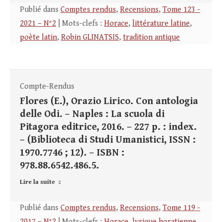
Publié dans
Comptes rendus
,
Recensions
,
Tome 123 -
2021 – N°2
| Mots-clefs :
Horace
,
littérature latine
,
poète latin
,
Robin GLINATSIS
,
tradition antique
Compte-Rendus
Flores (E.), Orazio Lirico. Con antologia
delle Odi. – Naples : La scuola di
Pitagora editrice, 2016. – 227 p. : index.
– (Biblioteca di Studi Umanistici, ISSN :
1970.7746 ; 12). – ISBN :
978.88.6542.486.5.
Lire la suite
Publié dans
Comptes rendus
,
Recensions
,
Tome 119 -
2017 – N°2
| Mots-clefs :
Horace
,
lyrique horatienne
,