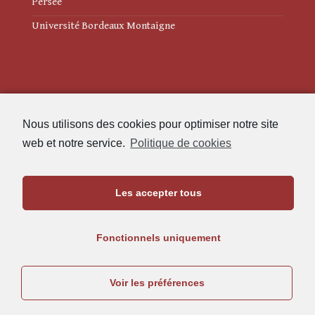
Persée
Université Bordeaux Montaigne
Mentions légales
Nous utilisons des cookies pour optimiser notre site
Politique de cookies (UE)
web et notre service.
Politique de cookies
Revue des Études Anciennes
Les accepter tous
Maison de l'Archéologie
Université Bordeaux Montaigne
Fonctionnels uniquement
33607 Pessac Cedex
05.57.12.45.63
Voir les préférences
rea@u-bordeaux-montaigne.fr