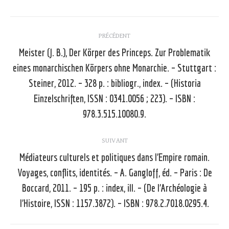
Navigation
PRÉCÉDENT
article
Meister (J. B.), Der Körper des Princeps. Zur Problematik
eines monarchischen Körpers ohne Monarchie. – Stuttgart :
Steiner, 2012. – 328 p. : bibliogr., index. – (Historia
Article
précédent
Einzelschriften, ISSN : 0341.0056 ; 223). – ISBN :
:
978.3.515.10080.9.
SUIVANT
Médiateurs culturels et politiques dans l’Empire romain.
Voyages, conflits, identités. – A. Gangloff, éd. – Paris : De
Article
Boccard, 2011. – 195 p. : index, ill. – (De l’Archéologie à
suivant
l’Histoire, ISSN : 1157.3872). – ISBN : 978.2.7018.0295.4.
: