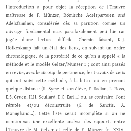
l’introduction a pour objet la réception de l’Tmuvre
maîtresse de F. Münzer, Römische Adelsparteien und
Adelsfamilien, considérée dès sa parution comme un
ouvrage fondamental mais paradoxalement peu lue car
jugée d’une lecture difficile. Chemin faisant, K-J.
Hölkeskamp fait un état des lieux, en suivant un ordre
chronologique, de la postérité de ce qu’on a appelé « la
méthode et le modèle Gelzer/Münzer » ; sont ainsi passés
en revue, avec beaucoup de pertinence, les travaux de ceux
qui ont suivi cette méthode, à la lettre ou en prenant
quelque distance (R. Syme et son élève, E. Badian, L. Ross,
E.S. Gruen, H.H. Scullard, D.C. Earl…) ou, au contraire, l’ont
réfutée et/ou déconstruite (G. de Sanctis, A.
Momigliano…). Cette liste serait incomplète si on ne
mentionnait une excellente analyse des rapports entre
l’Tmuvre de M. Gelzer et celle de F. Münzer (p. XXIV-