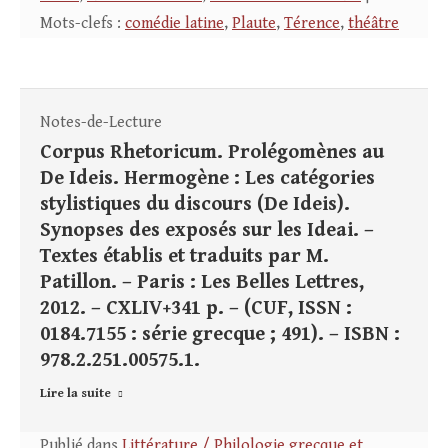
Mots-clefs :
comédie latine
,
Plaute
,
Térence
,
théâtre
Notes-de-Lecture
Corpus Rhetoricum. Prolégomènes au
De Ideis. Hermogène : Les catégories
stylistiques du discours (De Ideis).
Synopses des exposés sur les Ideai. –
Textes établis et traduits par M.
Patillon. – Paris : Les Belles Lettres,
2012. – CXLIV+341 p. – (CUF, ISSN :
0184.7155 : série grecque ; 491). – ISBN :
978.2.251.00575.1.
Lire la suite
Publié dans
Littérature / Philologie grecque et