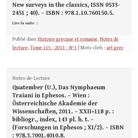
New surveys in the classics, ISSN 0533-
2451 ; 40). – ISBN : 978.1.10.760150.5.
Lire la suite
Publié dans
Histoire grecque et romaine
,
Notes de
lecture
,
Tome 115 - 2013 - N°1
| Mots-clefs :
art grec
Notes-de-Lecture
Quatember (U.), Das Nymphaeum
Traiani in Ephesos. – Wien :
Österreichische Akademie der
Wissenschaften, 2011. – XXII+118 p. :
bibliogr., index, 143 pl. h. t. –
(Forschungen in Ephesos ; XI/2). – ISBN
: 978.3.7001.4010.8.