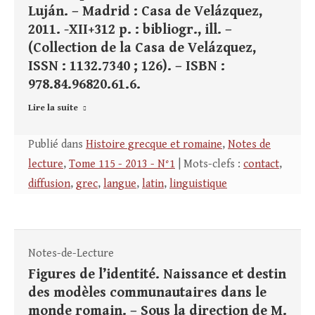
Luján. – Madrid : Casa de Velázquez,
2011. -XII+312 p. : bibliogr., ill. –
(Collection de la Casa de Velázquez,
ISSN : 1132.7340 ; 126). – ISBN :
978.84.96820.61.6.
Lire la suite
Publié dans
Histoire grecque et romaine
,
Notes de
lecture
,
Tome 115 - 2013 - N°1
| Mots-clefs :
contact
,
diffusion
,
grec
,
langue
,
latin
,
linguistique
Notes-de-Lecture
Figures de l’identité. Naissance et destin
des modèles communautaires dans le
monde romain. – Sous la direction de M.