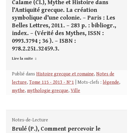
Calame (Cl.), Mythe et Histoire dans
l’Antiquité grecque. La création
symbolique d’une colonie. – Paris : Les
Belles Lettres, 2011. – 283 p. : bibliogr.,
index. – (Vérité des Mythes, ISSN :
0993.3794 ; 36 ). – ISBN :
978.2.251.32459.3.
Lire la suite
Publié dans
Histoire grecque et romaine
,
Notes de
lecture
,
Tome 115 - 2013 - N°1
| Mots-clefs :
légende
,
mythe
,
mythologie grecque
,
Ville
Notes-de-Lecture
Brulé (P.), Comment percevoir le