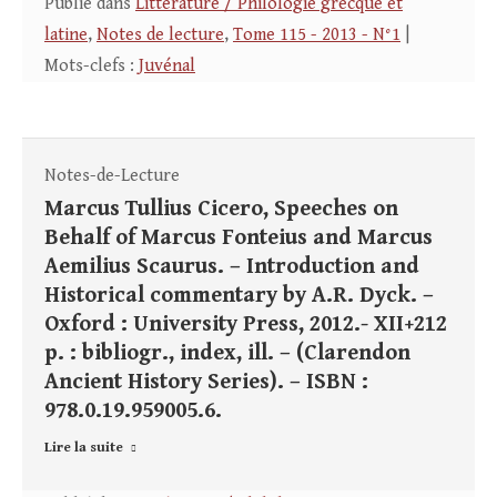
Publié dans
Littérature / Philologie grecque et
latine
,
Notes de lecture
,
Tome 115 - 2013 - N°1
|
Mots-clefs :
Juvénal
Notes-de-Lecture
Marcus Tullius Cicero, Speeches on
Behalf of Marcus Fonteius and Marcus
Aemilius Scaurus. – Introduction and
Historical commentary by A.R. Dyck. –
Oxford : University Press, 2012.- XII+212
p. : bibliogr., index, ill. – (Clarendon
Ancient History Series). – ISBN :
978.0.19.959005.6.
Lire la suite