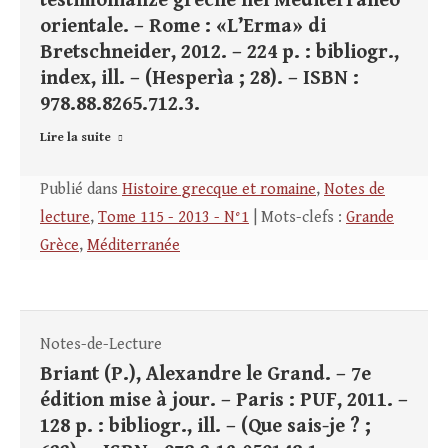
testimonianze greche nel Mediterraneo
orientale. – Rome : «L’Erma» di
Bretschneider, 2012. – 224 p. : bibliogr.,
index, ill. – (Hesperìa ; 28). – ISBN :
978.88.8265.712.3.
Lire la suite
Publié dans
Histoire grecque et romaine
,
Notes de
lecture
,
Tome 115 - 2013 - N°1
| Mots-clefs :
Grande
Grèce
,
Méditerranée
Notes-de-Lecture
Briant (P.), Alexandre le Grand. – 7e
édition mise à jour. – Paris : PUF, 2011. –
128 p. : bibliogr., ill. – (Que sais-je ? ;