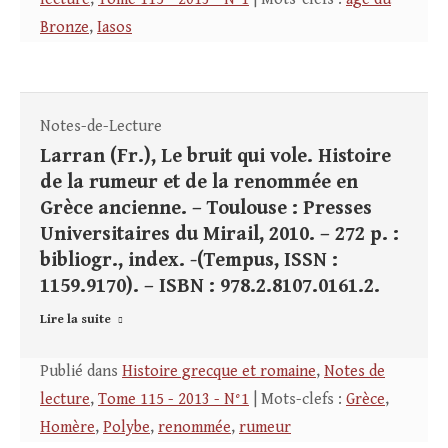
Bronze
,
Iasos
Notes-de-Lecture
Larran (Fr.), Le bruit qui vole. Histoire
de la rumeur et de la renommée en
Grèce ancienne. – Toulouse : Presses
Universitaires du Mirail, 2010. – 272 p. :
bibliogr., index. -(Tempus, ISSN :
1159.9170). – ISBN : 978.2.8107.0161.2.
Lire la suite
Publié dans
Histoire grecque et romaine
,
Notes de
lecture
,
Tome 115 - 2013 - N°1
| Mots-clefs :
Grèce
,
Homère
,
Polybe
,
renommée
,
rumeur