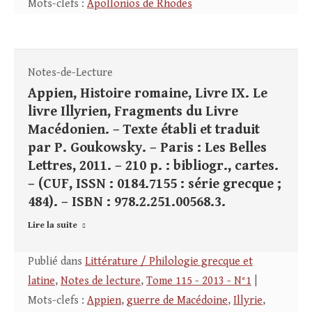
Mots-clefs :
Apollonios de Rhodes
Notes-de-Lecture
Appien, Histoire romaine, Livre IX. Le
livre Illyrien, Fragments du Livre
Macédonien. – Texte établi et traduit
par P. Goukowsky. – Paris : Les Belles
Lettres, 2011. – 210 p. : bibliogr., cartes.
– (CUF, ISSN : 0184.7155 : série grecque ;
484). – ISBN : 978.2.251.00568.3.
Lire la suite
Publié dans
Littérature / Philologie grecque et
latine
,
Notes de lecture
,
Tome 115 - 2013 - N°1
|
Mots-clefs :
Appien
,
guerre de Macédoine
,
Illyrie
,