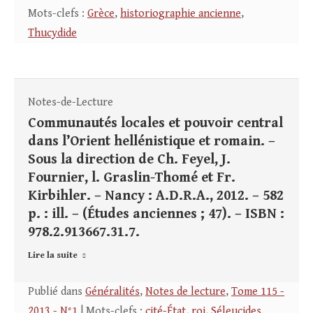
Mots-clefs :
Grèce
,
historiographie ancienne
,
Thucydide
Notes-de-Lecture
Communautés locales et pouvoir central
dans l’Orient hellénistique et romain. –
Sous la direction de Ch. Feyel, J.
Fournier, l. Graslin-Thomé et Fr.
Kirbihler. – Nancy : A.D.R.A., 2012. – 582
p. : ill. – (Études anciennes ; 47). – ISBN :
978.2.913667.31.7.
Lire la suite
Publié dans
Généralités
,
Notes de lecture
,
Tome 115 -
2013 - N°1
| Mots-clefs :
cité-État
,
roi
,
Séleucides.