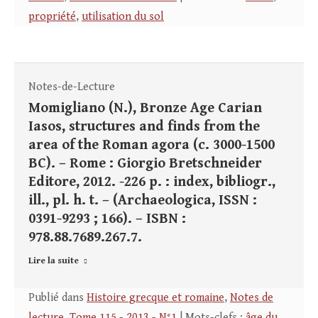
propriété
,
utilisation du sol
Notes-de-Lecture
Momigliano (N.), Bronze Age Carian
Iasos, structures and finds from the
area of the Roman agora (c. 3000-1500
BC). – Rome : Giorgio Bretschneider
Editore, 2012. -226 p. : index, bibliogr.,
ill., pl. h. t. – (Archaeologica, ISSN :
0391-9293 ; 166). – ISBN :
978.88.7689.267.7.
Lire la suite
Publié dans
Histoire grecque et romaine
,
Notes de
lecture
,
Tome 115 - 2013 - N°1
| Mots-clefs :
âge du