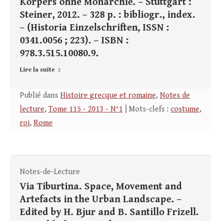
Körpers ohne Monarchie. – Stuttgart :
Steiner, 2012. – 328 p. : bibliogr., index.
– (Historia Einzelschriften, ISSN :
0341.0056 ; 223). – ISBN :
978.3.515.10080.9.
Lire la suite
Publié dans
Histoire grecque et romaine
,
Notes de
lecture
,
Tome 115 - 2013 - N°1
| Mots-clefs :
costume
,
roi
,
Rome
Notes-de-Lecture
Via Tiburtina. Space, Movement and
Artefacts in the Urban Landscape. –
Edited by H. Bjur and B. Santillo Frizell.