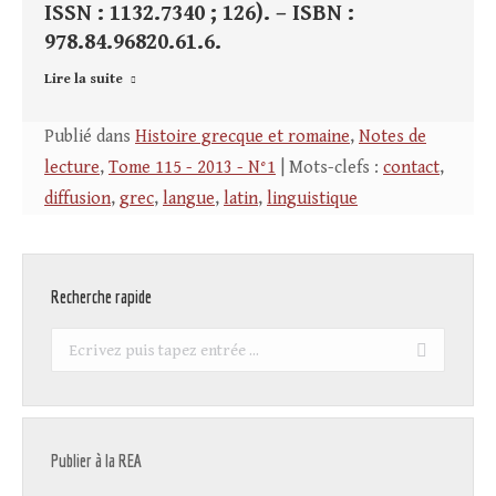
ISSN : 1132.7340 ; 126). – ISBN :
978.84.96820.61.6.
Lire la suite
Publié dans
Histoire grecque et romaine
,
Notes de
lecture
,
Tome 115 - 2013 - N°1
| Mots-clefs :
contact
,
diffusion
,
grec
,
langue
,
latin
,
linguistique
Recherche rapide
Recherche
:
Publier à la REA