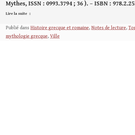
Mythes, ISSN : 0993.3794 ; 36 ). – ISBN : 978.2.2
Lire la suite
Publié dans
Histoire grecque et romaine
,
Notes de lecture
,
Tom
mythologie grecque
,
Ville