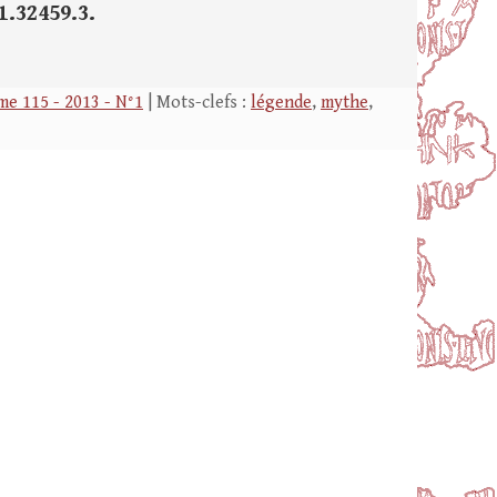
51.32459.3.
e 115 - 2013 - N°1
| Mots-clefs :
légende
,
mythe
,