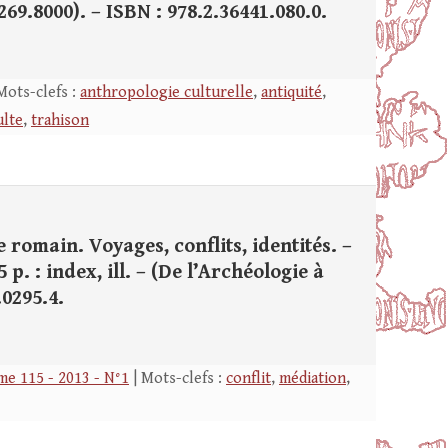
 2269.8000). – ISBN : 978.2.36441.080.0.
Mots-clefs :
anthropologie culturelle
,
antiquité
,
ulte
,
trahison
 romain. Voyages, conflits, identités. –
 p. : index, ill. – (De l’Archéologie à
.0295.4.
e 115 - 2013 - N°1
| Mots-clefs :
conflit
,
médiation
,