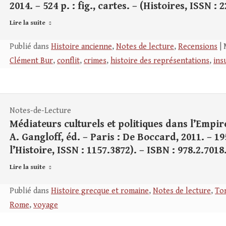
2014. – 524 p. : fig., cartes. – (Histoires, ISSN :
Lire la suite
Publié dans
Histoire ancienne
,
Notes de lecture
,
Recensions
| 
Clément Bur
,
conflit
,
crimes
,
histoire des représentations
,
ins
Notes-de-Lecture
Médiateurs culturels et politiques dans l’Empire
A. Gangloff, éd. – Paris : De Boccard, 2011. – 195
l’Histoire, ISSN : 1157.3872). – ISBN : 978.2.7018
Lire la suite
Publié dans
Histoire grecque et romaine
,
Notes de lecture
,
Tom
Rome
,
voyage