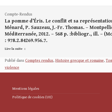
Compte-Rendus
La pomme d’Éris. Le conflit et sa représentatio
Ménard, P. Sauzeau, J.-Fr. Thomas. – Montpellie
Méditerranée, 2012. – 568 p. :bibliogr., ill. – (
: 978.2.84269.956.7.
Lire la suite
Publié dans
Comptes rendus
,
Histoire grecque et romaine
,
Tom
violence
Mentions légales
Politique de cookies (UE)