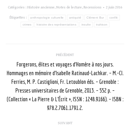
Catégories :
Histoire ancienne
,
Notes de lecture
,
Recensions
2 juin 2016
Étiquettes :
anthropologie culturelle
antiquité
Clément Bur
conflit
crimes
histoire des représentations
insulte
trahison
Navigation
PRÉCÉDENT
article
Forgerons, élites et voyages d’Homère à nos jours.
Hommages en mémoire d’Isabelle Ratinaud-Lachkar. – M.-Cl.
Ferries, M. P. Castiglioni, Fr. Letoublon éds. – Grenoble :
Article
Presses universitaires de Grenoble, 2013. – 552 p. –
précédent
(Collection « La Pierre & L’Écrit », ISSN : 1248.9166). – ISBN :
:
978.2.7061.1791.2.
SUIVANT