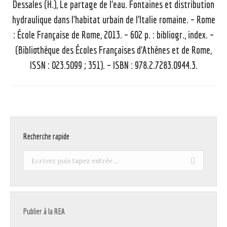
Dessales (H.), Le partage de l’eau. Fontaines et distribution
hydraulique dans l’habitat urbain de l’Italie romaine. – Rome
: École Française de Rome, 2013. – 602 p. : bibliogr., index. –
Article
suivant
(Bibliothèque des Écoles Françaises d’Athènes et de Rome,
:
ISSN : 023.5099 ; 351). – ISBN : 978.2.7283.0944.3.
Recherche rapide
Recherche
:
Publier à la REA