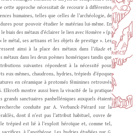
e cette approche nécessitait de recourir à différentes
ces humaines, telles que celles de l’archéologie, de
s dures pour pouvoir étudier le matériau lui-même. En
 le biais des métaux d’éclairer le lien avec Homère » (p.
« le métal, ses artisans et les objets de prestige ». Les
ressent ainsi à la place des métaux dans l’
Iliade
et
ces métaux dans les deux poèmes homériques tandis que
ntributions suivantes répondent à la nécessité pour
bjets eux-mêmes, chaudrons, hydries, trépieds d’époque
niatures en céramique à protomés féminines retrouvés
. Elkroth montre aussi bien la vivacité de la pratique
des grands sanctuaires panhelléniques auxquels étaient
recherche conduite par A. Verbanck-Piérard sur la
aklès, dont il n’est pas l’attribut habituel, ouvre de
e trépied est lié à l’exploit héroïque et, comme tel,
 sacrifices, à l’apothéose. Les hydries étudiées par G.