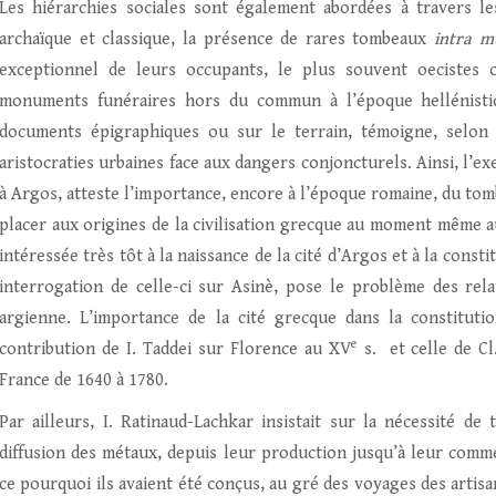
Les hiérarchies sociales sont également abordées à travers les
archaïque et classique, la présence de rares tombeaux
intra m
exceptionnel de leurs occupants, le plus souvent oecistes o
monuments funéraires hors du commun à l’époque hellénistiqu
documents épigraphiques ou sur le terrain, témoigne, selon P
aristocraties urbaines face aux dangers conjoncturels. Ainsi, l’
à Argos, atteste l’importance, encore à l’époque romaine, du tom
placer aux origines de la civilisation grecque au moment même au
intéressée très tôt à la naissance de la cité d’Argos et à la const
interrogation de celle-ci sur Asinè, pose le problème des rela
argienne. L’importance de la cité grecque dans la constitutio
e
contribution de I. Taddei sur Florence au XV
s. et celle de Cl
France de 1640 à 1780.
Par ailleurs, I. Ratinaud-Lachkar insistait sur la nécessité de
diffusion des métaux, depuis leur production jusqu’à leur commer
ce pourquoi ils avaient été conçus, au gré des voyages des artis