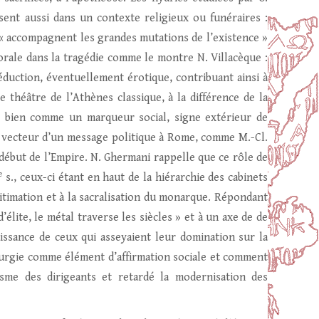
ssent aussi dans un contexte religieux ou funéraires :
s « accompagnent les grandes mutations de l’existence »
morale dans la tragédie comme le montre N. Villacèque :
éduction, éventuellement érotique, contribuant ainsi à
e théâtre de l’Athènes classique, à la différence de la
aît bien comme un marqueur social, signe extérieur de
le vecteur d’un message politique à Rome, comme M.-Cl.
u début de l’Empire. N. Ghermani rappelle que ce rôle de
e
s., ceux-ci étant en haut de la hiérarchie des cabinets
égitimation et à la sacralisation du monarque. Répondant
’élite, le métal traverse les siècles » et à un axe de de
issance de ceux qui asseyaient leur domination sur la
érurgie comme élément d’affirmation sociale et comment
isme des dirigeants et retardé la modernisation des