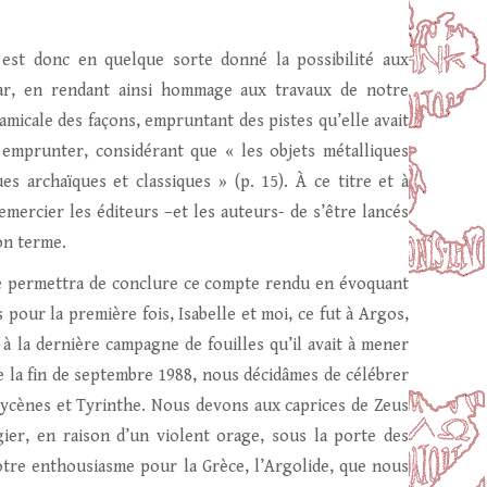
est donc en quelque sorte donné la possibilité aux
kar, en rendant ainsi hommage aux travaux de notre
micale des façons, empruntant des pistes qu’elle avait
emprunter, considérant que « les objets métalliques
s archaïques et classiques » (p. 15). À ce titre et à
emercier les éditeurs –et les auteurs- de s’être lancés
on terme.
me permettra de conclure ce compte rendu en évoquant
ur la première fois, Isabelle et moi, ce fut à Argos,
 la dernière campagne de fouilles qu’il avait à mener
e la fin de septembre 1988, nous décidâmes de célébrer
s Mycènes et Tyrinthe. Nous devons aux caprices de Zeus
ier, en raison d’un violent orage, sous la porte des
tre enthousiasme pour la Grèce, l’Argolide, que nous