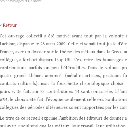
ites et voyages d’Homère…
< Retour
Cet ouvrage collectif a été motivé avant tout par la volonté
Lachkar, disparue le 28 mars 2009. Celle-ci venait tout juste d’ê
France, avec un dossier sur le thème des métaux dans la Grèce ar
collègue, a fortiori disparu trop tôt. L’exercice des hommages es
contributions parfois un peu hétéroclites. Dans le volume pr
quatre grands thèmes annoncés (métal et artisans, pratiques fun
contacts culturels), mais la fourchette chronologique choisi
jours ». De fait, sur 23 contributions 14 sont consacrées à l’an
REA
, le choix a été fait d’évoquer seulement celles-ci. Souhaito
collègues des périodes ultérieures soient rapportées par les com
Le titre de ce recueil exprime l’ambition des éditeurs de donner
qui avait « souligné que les métaux, leur travail, leur utilisati