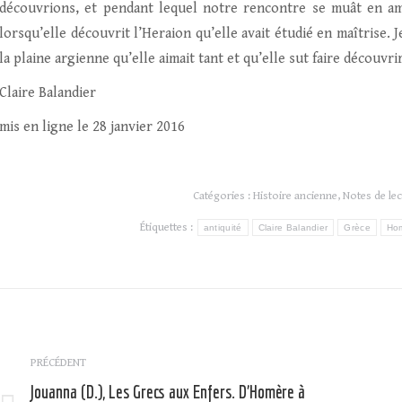
découvrions, et pendant lequel notre rencontre se muât en amiti
lorsqu’elle découvrit l’Heraion qu’elle avait étudié en maîtrise.
la plaine argienne qu’elle aimait tant et qu’elle sut faire découvr
Claire Balandier
mis en ligne le 28 janvier 2016
Catégories :
Histoire ancienne
,
Notes de lec
Étiquettes :
antiquité
Claire Balandier
Grèce
Ho
Navigation
article
PRÉCÉDENT
Jouanna (D.), Les Grecs aux Enfers. D’Homère à