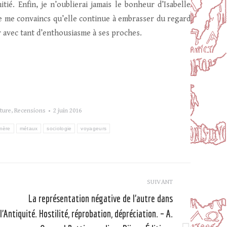
é. Enfin, je n’oublierai jamais le bonheur d’Isabelle
 Je me convaincs qu’elle continue à embrasser du regard
ir avec tant d’enthousiasme à ses proches.
ture
,
Recensions
2 juin 2016
mère
métaux
sociologie
voyageurs
SUIVANT
La représentation négative de l’autre dans
l’Antiquité. Hostilité, réprobation, dépréciation. – A.