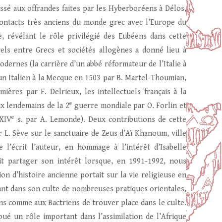
essé aux offrandes faites par les Hyberboréens à Délos,
contacts très anciens du monde grec avec l’Europe du
, révélant le rôle privilégié des Eubéens dans cette
ls entre Grecs et sociétés allogènes a donné lieu à
ernes (la carrière d’un abbé réformateur de l’Italie à
un Italien à la Mecque en 1503 par B. Martel-Thoumian,
ères par F. Delrieux, les intellectuels français à la
e
ux lendemains de la 2
guerre mondiale par O. Forlin et
e
 XIV
s. par A. Lemonde). Deux contributions de cette
 L. Sève sur le sanctuaire de Zeus d’Aï Khanoum, ville
 l’écrit l’auteur, en hommage à l’intérêt d’Isabelle
it partager son intérêt lorsque, en 1991-1992, nous
ion d’histoire ancienne portait sur la vie religieuse en
ant dans son culte de nombreuses pratiques orientales,
 comme aux Bactriens de trouver place dans le culte.
ué un rôle important dans l’assimilation de l’Afrique