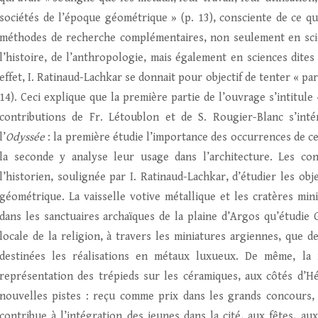
sociétés de l’époque géométrique » (p. 13), consciente de ce qu
méthodes de recherche complémentaires, non seulement en scien
l’histoire, de l’anthropologie, mais également en sciences dite
effet, I. Ratinaud-Lachkar se donnait pour objectif de tenter « par
14). Ceci explique que la première partie de l’ouvrage s’intitule 
contributions de Fr. Létoublon et de S. Rougier-Blanc s’inté
l’
Odyssée
: la première étudie l’importance des occurrences de 
la seconde y analyse leur usage dans l’architecture. Les co
l’historien, soulignée par I. Ratinaud-Lachkar, d’étudier les o
géométrique. La vaisselle votive métallique et les cratères mi
dans les sanctuaires archaïques de la plaine d’Argos qu’étudie G
locale de la religion, à travers les miniatures argiennes, que 
destinées les réalisations en métaux luxueux. De même, la 
représentation des trépieds sur les céramiques, aux côtés d’Hér
nouvelles pistes : reçu comme prix dans les grands concours, l
contribue à l’intégration des jeunes dans la cité, aux fêtes, aux