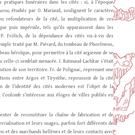
 pratiques funéraires dans les cités : si, à l’époque
uros
, étudiés par O. Mariaud, soulignent le caractère
u refondateurs de la cité, la multiplication de ces
e puis impériale, tels qu’ils apparaissent dans les
. Frölich, de la dépendance des cités vis-à-vis des
exemple traité par M. Piérard, du tombeau de Phorôneus,
beau héroïque, pour permettre à la cité argienne de se
 celle-ci semblait menacée. I. Ratinaud-Lachkar s’était
itution de son territoire. Fr. de Polignac, reprenant une
tions entre Argos et Tirynthe, repoussoir de la cité
n de l’identité des cités modernes est l’objet de la
. Coulomb s’intéresse aux éloges de villes publiés en
 tenter de reconstituer la chaîne de fabrication et de
cialisation et leurs usages, parfois fort différents de
ans et des marchands hellènes et de leurs contacts avec