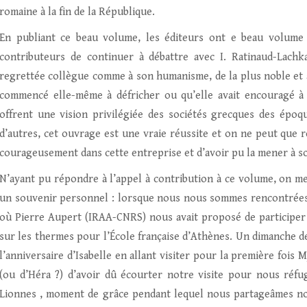
romaine à la fin de la République.
En publiant ce beau volume, les éditeurs ont e beau volume 
contributeurs de continuer à débattre avec I. Ratinaud-Lach
regrettée collègue comme à son humanisme, de la plus noble et a
commencé elle-même à défricher ou qu’elle avait encouragé à 
offrent une vision privilégiée des sociétés grecques des époque
d’autres, cet ouvrage est une vraie réussite et on ne peut que r
courageusement dans cette entreprise et d’avoir pu la mener à s
N’ayant pu répondre à l’appel à contribution à ce volume, on 
un souvenir personnel : lorsque nous nous sommes rencontrées po
où Pierre Aupert (IRAA-CNRS) nous avait proposé de participer à
sur les thermes pour l’École française d’Athènes. Un dimanche d
l’anniversaire d’Isabelle en allant visiter pour la première foi
(ou d’Héra ?) d’avoir dû écourter notre visite pour nous réfug
Lionnes , moment de grâce pendant lequel nous partageâmes no