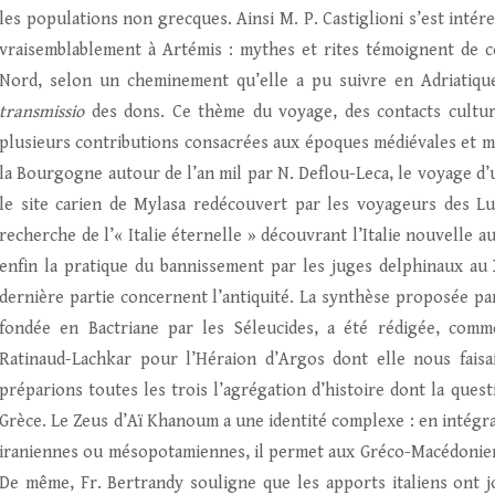
les populations non grecques. Ainsi M. P. Castiglioni s’est intér
vraisemblablement à Artémis : mythes et rites témoignent de 
Nord, selon un cheminement qu’elle a pu suivre en Adriatique
transmissio
des dons. Ce thème du voyage, des contacts culture
plusieurs contributions consacrées aux époques médiévales et mod
la Bourgogne autour de l’an mil par N. Deflou-Leca, le voyage d’
le site carien de Mylasa redécouvert par les voyageurs des Lumi
recherche de l’« Italie éternelle » découvrant l’Italie nouvelle a
enfin la pratique du bannissement par les juges delphinaux au
dernière partie concernent l’antiquité. La synthèse proposée par
fondée en Bactriane par les Séleucides, a été rédigée, comme
Ratinaud-Lachkar pour l’Héraion d’Argos dont elle nous faisa
préparions toutes les trois l’agrégation d’histoire dont la quest
Grèce. Le Zeus d’Aï Khanoum a une identité complexe : en intégr
iraniennes ou mésopotamiennes, il permet aux Gréco-Macédoniens
De même, Fr. Bertrandy souligne que les apports italiens ont jo