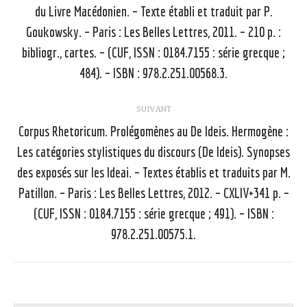
du Livre Macédonien. – Texte établi et traduit par P.
Goukowsky. – Paris : Les Belles Lettres, 2011. – 210 p. :
Article
précédent
bibliogr., cartes. – (CUF, ISSN : 0184.7155 : série grecque ;
:
484). – ISBN : 978.2.251.00568.3.
SUIVANT
Corpus Rhetoricum. Prolégomènes au De Ideis. Hermogène :
Les catégories stylistiques du discours (De Ideis). Synopses
des exposés sur les Ideai. – Textes établis et traduits par M.
Article
Patillon. – Paris : Les Belles Lettres, 2012. – CXLIV+341 p. –
suivant
(CUF, ISSN : 0184.7155 : série grecque ; 491). – ISBN :
:
978.2.251.00575.1.