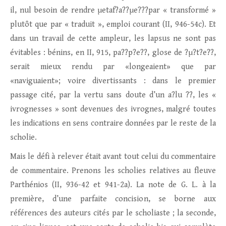
il, nul besoin de rendre µetaf?a??µe???par « transformé »
plutôt que par « traduit », emploi courant (II, 946-54c). Et
dans un travail de cette ampleur, les lapsus ne sont pas
évitables : bénins, en II, 915, pa??p?e??, glose de ?µ?t?e??,
serait mieux rendu par «longeaient» que par
«naviguaient»; voire divertissants : dans le premier
passage cité, par la vertu sans doute d’un a?lu ??, les «
ivrognesses » sont devenues des ivrognes, malgré toutes
les indications en sens contraire données par le reste de la
scholie.
Mais le défi à relever était avant tout celui du commentaire
de commentaire. Prenons les scholies relatives au fleuve
Parthénios (II, 936-42 et 941-2a). La note de G. L. à la
première, d’une parfaite concision, se borne aux
références des auteurs cités par le scholiaste ; la seconde,