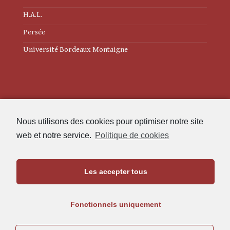
H.A.L.
Persée
Université Bordeaux Montaigne
Mentions légales
Nous utilisons des cookies pour optimiser notre site
Politique de cookies (UE)
web et notre service.
Politique de cookies
Revue des Études Anciennes
Les accepter tous
Maison de l'Archéologie
Université Bordeaux Montaigne
Fonctionnels uniquement
33607 Pessac Cedex
05.57.12.45.63