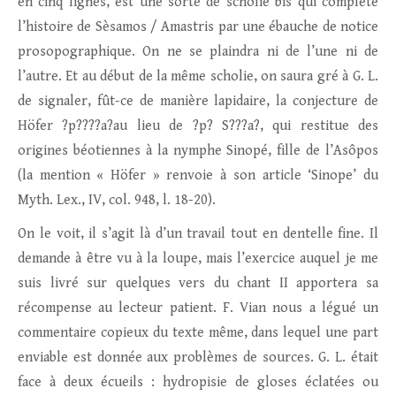
en cinq lignes, est une sorte de scholie bis qui complète
l’histoire de Sèsamos / Amastris par une ébauche de notice
prosopographique. On ne se plaindra ni de l’une ni de
l’autre. Et au début de la même scholie, on saura gré à G. L.
de signaler, fût-ce de manière lapidaire, la conjecture de
Höfer ?p????a?au lieu de ?p? S???a?, qui restitue des
origines béotiennes à la nymphe Sinopé, fille de l’Asôpos
(la mention « Höfer » renvoie à son article ‘Sinope’ du
Myth. Lex., IV, col. 948, l. 18-20).
On le voit, il s’agit là d’un travail tout en dentelle fine. Il
demande à être vu à la loupe, mais l’exercice auquel je me
suis livré sur quelques vers du chant II apportera sa
récompense au lecteur patient. F. Vian nous a légué un
commentaire copieux du texte même, dans lequel une part
enviable est donnée aux problèmes de sources. G. L. était
face à deux écueils : hydropisie de gloses éclatées ou