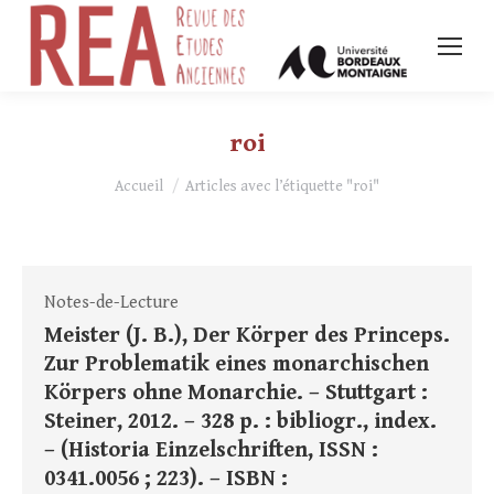
roi
Vous êtes ici :
Accueil
Articles avec l’étiquette "roi"
Notes-de-Lecture
Meister (J. B.), Der Körper des Princeps.
Zur Problematik eines monarchischen
Körpers ohne Monarchie. – Stuttgart :
Steiner, 2012. – 328 p. : bibliogr., index.
– (Historia Einzelschriften, ISSN :
0341.0056 ; 223). – ISBN :