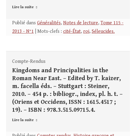
Lire la suite
Publié dans
Généralités
,
Notes de lecture
,
Tome 115 -
2013 - N°1
| Mots-clefs :
cité-État
,
roi
,
Séleucides.
Compte-Rendus
Kingdoms and Principalities in the
Roman Near East. – Edited by T. kaizer,
m. facella éds. – Stuttgart : Steiner,
2010. – 454 p. : bibliogr., index, pl. h. t. –
(Oriens et Occidens, ISSN : 1615.4517 ;
19). – ISBN : 978.3.515.09715.4.
Lire la suite
Publié dans
Comptes rendus
,
Histoire grecque et