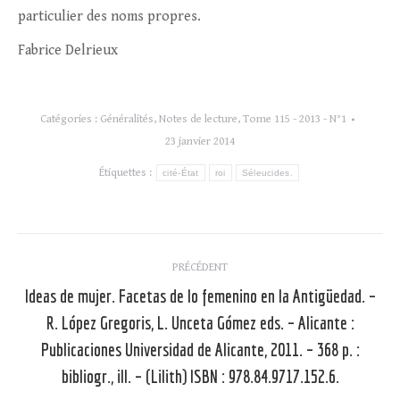
particulier des noms propres.
Fabrice Delrieux
Catégories :
Généralités
,
Notes de lecture
,
Tome 115 - 2013 - N°1
23 janvier 2014
Étiquettes :
cité-État
roi
Séleucides.
Navigation
PRÉCÉDENT
article
Ideas de mujer. Facetas de lo femenino en la Antigüedad. –
R. López Gregoris, L. Unceta Gómez eds. – Alicante :
Article
Publicaciones Universidad de Alicante, 2011. – 368 p. :
précédent
bibliogr., ill. – (Lilith) ISBN : 978.84.9717.152.6.
: