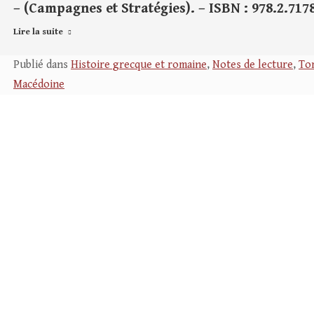
– (Campagnes et Stratégies). – ISBN : 978.2.7178
Lire la suite
Publié dans
Histoire grecque et romaine
,
Notes de lecture
,
Tom
Macédoine