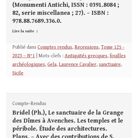
(Monumenti Antichi, ISSN : 0391.8084 ;
82, serie miscellanea ; 27). – ISBN :
978.88.7689.336.0.
Lire la suite
Publié dans
Comptes rendus
,
Recensions
,
Tome 125 -
2023 – N°1
| Mots-clefs :
Antiquités grecques
,
fouilles
archéologiques
,
Gela
,
Laurence Cavalier
,
sanctuaire
,
Sicile
Compte-Rendus
Bridel (Ph.), Le sanctuaire de la Grange
des Dîmes à Avenches. Les temples et le
péribole. Étude des architectures.
Plans. – Avec des contributions de S.