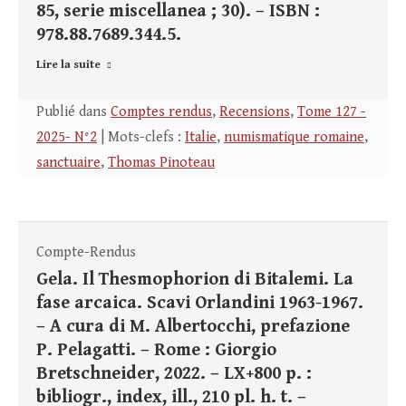
85, serie miscellanea ; 30). – ISBN :
978.88.7689.344.5.
Lire la suite
Publié dans
Comptes rendus
,
Recensions
,
Tome 127 -
2025- N°2
| Mots-clefs :
Italie
,
numismatique romaine
,
sanctuaire
,
Thomas Pinoteau
Compte-Rendus
Gela. Il Thesmophorion di Bitalemi. La
fase arcaica. Scavi Orlandini 1963-1967.
– A cura di M. Albertocchi, prefazione
P. Pelagatti. – Rome : Giorgio
Bretschneider, 2022. – LX+800 p. :
bibliogr., index, ill., 210 pl. h. t. –