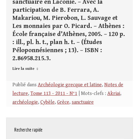
sanctuaire en Laconie. – Avec la
participation de B. Ferrara, A.
Makariou, M. Pierobon, L. Sauvage et
Les monnaies par O. Picard. – Athènes :
École française d’Athènes, 2005. – 120 p.
: ill., pl. h. t., plan h. t. – (Études
Péloponnésiennes ; 13). – ISBN :
2.86958.215.3.
Lire la suite
Publié dans
Archéologie grecque et latine
,
Notes de
lecture
,
Tome 113 - 2011 - N°1
| Mots-clefs :
Akriai
,
archéologie
,
Cybèle
,
Grèce
,
sanctuaire
Recherche rapide