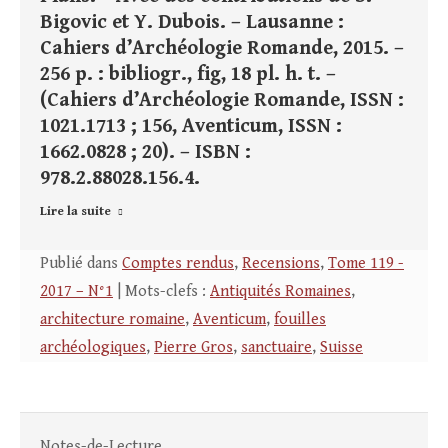
Bigovic et Y. Dubois. – Lausanne :
Cahiers d’Archéologie Romande, 2015. –
256 p. : bibliogr., fig, 18 pl. h. t. –
(Cahiers d’Archéologie Romande, ISSN :
1021.1713 ; 156, Aventicum, ISSN :
1662.0828 ; 20). – ISBN :
978.2.88028.156.4.
Lire la suite
Publié dans
Comptes rendus
,
Recensions
,
Tome 119 -
2017 – N°1
| Mots-clefs :
Antiquités Romaines
,
architecture romaine
,
Aventicum
,
fouilles
archéologiques
,
Pierre Gros
,
sanctuaire
,
Suisse
Notes-de-Lecture