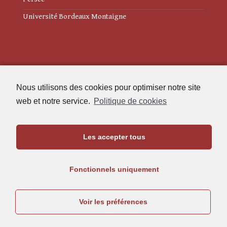
Université Bordeaux Montaigne
Mentions légales
Nous utilisons des cookies pour optimiser notre site
Politique de cookies (UE)
web et notre service.
Politique de cookies
Revue des Études Anciennes
Les accepter tous
Maison de l'Archéologie
Université Bordeaux Montaigne
Fonctionnels uniquement
33607 Pessac Cedex
05.57.12.45.63
Voir les préférences
rea@u-bordeaux-montaigne.fr