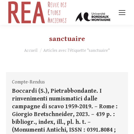
sanctuaire
Vous êtes ici :
Accueil
Articles avec l’étiquette "sanctuaire"
Compte-Rendus
Boccardi (S.), Pietrabbondante. I
rinvenimenti numismatici dalle
campagne di scavo 1959‑2019. – Rome :
Giorgio Bretschneider, 2023. – 439 p. :
bibliogr., index, ill., pl. h. t. –
(Monumenti Antichi, ISSN : 0391.8084 ;