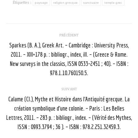
Étiquettes :
paysage
religion grecque
sanctuaire
temple grec
Navigation
PRÉCÉDENT
article
Sparkes (B. A.), Greek Art. – Cambridge : University Press,
2011. – XIII+178 p. : bibliogr., index, ill. – (Greece & Rome.
Article
New surveys in the classics, ISSN 0533-2451 ; 40). – ISBN :
précédent
978.1.10.760150.5.
:
SUIVANT
Calame (Cl.), Mythe et Histoire dans l’Antiquité grecque. La
création symbolique d’une colonie. – Paris : Les Belles
Article
Lettres, 2011. – 283 p. : bibliogr., index. – (Vérité des Mythes,
suivant
ISSN : 0993.3794 ; 36 ). – ISBN : 978.2.251.32459.3.
: