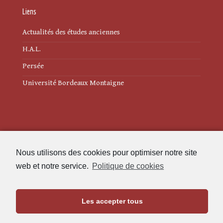
Liens
Actualités des études anciennes
H.A.L.
Persée
Université Bordeaux Montaigne
Mentions légales
Nous utilisons des cookies pour optimiser notre site
Politique de cookies (UE)
web et notre service.
Politique de cookies
Revue des Études Anciennes
Les accepter tous
Maison de l'Archéologie